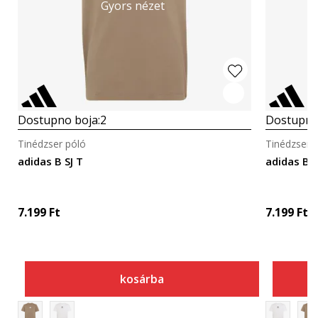
Gyors nézet
Dostupno boja:
2
Dostupno
Tinédzser póló
Tinédzser 
adidas B SJ T
adidas B S
7.199
Ft
7.199
Ft
kosárba