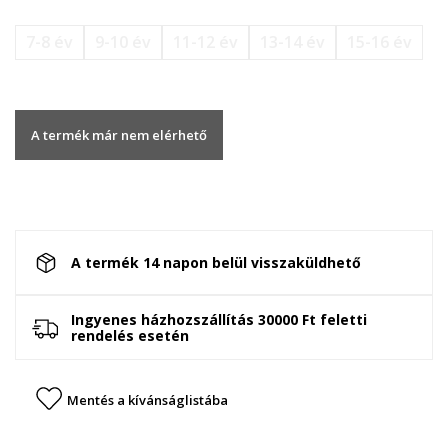
7-8 év
9-10 év
11-12 év
13-14 év
15-16 év
A termék már nem elérhető
A termék 14 napon belül visszaküldhető
Ingyenes házhozszállítás 30000 Ft feletti
rendelés esetén
Mentés a kívánságlistába