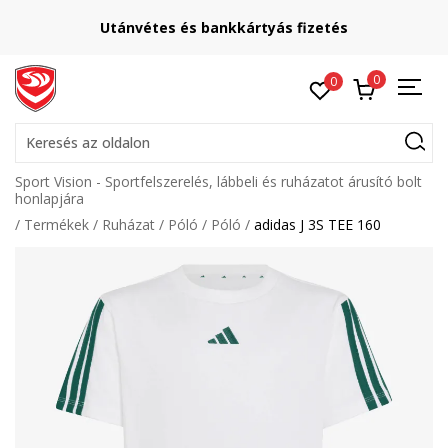
Utánvétes és bankkártyás fizetés
0
0
Keresés az oldalon
Sport Vision - Sportfelszerelés, lábbeli és ruházatot árusító bolt
honlapjára
Termékek
Ruházat
Póló
Póló
adidas J 3S TEE 160