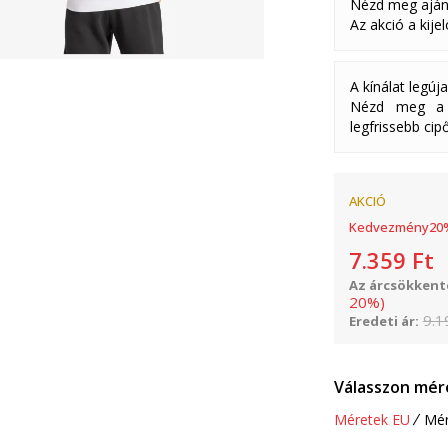
Nézd meg aján
Az akció a kije
A kínálat legúj
Nézd meg a k
legfrissebb cipő
AKCIÓ
Kedvezmény
20
7.359
Ft
Az árcsökkenté
20
%
)
9.1
Eredeti ár:
Válasszon mér
Méretek EU
Mér