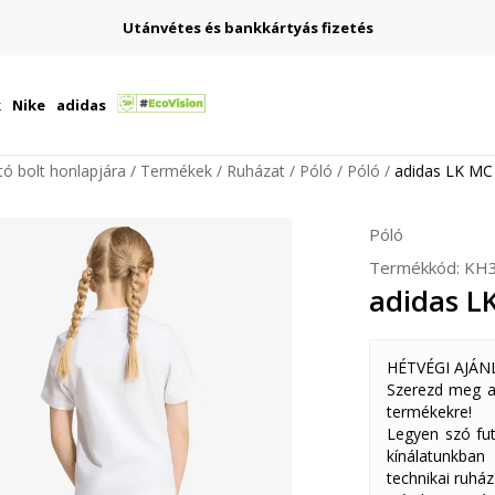
Utánvétes és bankkártyás fizetés
k
Nike
adidas
ító bolt honlapjára
Termékek
Ruházat
Póló
Póló
adidas LK MC
Póló
Termékkód:
KH
adidas L
HÉTVÉGI AJÁN
Szerezd meg a
termékekre!
Legyen szó fut
kínálatunkban
technikai ruház