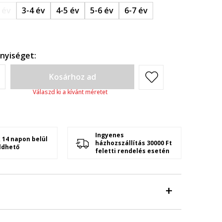
 év
3-4 év
4-5 év
5-6 év
6-7 év
nyiséget:
Kosárhoz ad
Válaszd ki a kívánt méretet
Ingyenes
 14 napon belül
házhozszállítás 30000 Ft
ldhető
feletti rendelés esetén