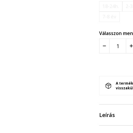
18-24h.
2-3
7-8 év
Válasszon men
A termék
visszakü
Leírás