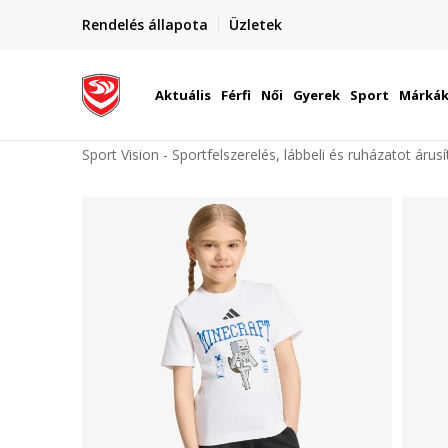
elünkre!
Rendelés állapota
Üzletek
Szállítás Magyarország területén
óinknak
Aktuális
Férfi
Női
Gyerek
Sport
Márká
Sport Vision - Sportfelszerelés, lábbeli és ruházatot árus