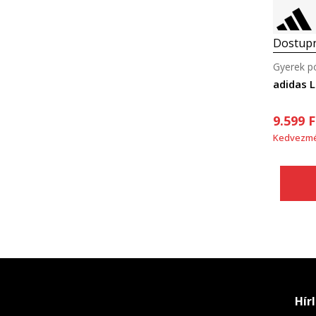
Dostupn
Gyerek p
adidas 
9.599
F
Kedvezm
Hír