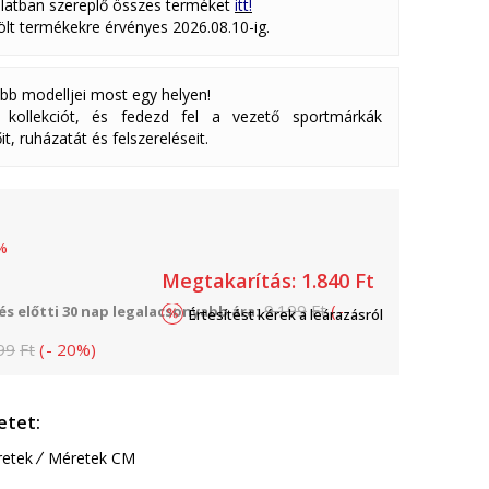
latban szereplő összes terméket
itt!
lölt termékekre érvényes 2026.08.10-ig.
abb modelljei most egy helyen!
ollekciót, és fedezd fel a vezető sportmárkák
it, ruházatát és felszereléseit.
%
Megtakarítás:
1.840
Ft
9.199
Ft
(
-
s előtti 30 nap legalacsonyabb ára:
Értesítést kérek a leárazásról
99
Ft
(
-
20
%
)
etet:
etek
Méretek CM