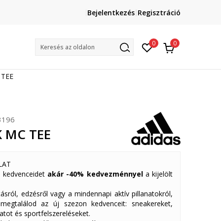
Lépj velünk kapcsolatba
Bejelentkezés
Regisztráció
online@sport-vision.hu
Mun
0
0
Keresés az oldalon
 TEE
3196
K MC TEE
LAT
 kedvenceidet
akár -40% kedvezménnyel
a kijelölt
ásról, edzésről vagy a mindennapi aktív pillanatokról,
 megtalálod az új szezon kedvenceit: sneakereket,
atot és sportfelszereléseket.