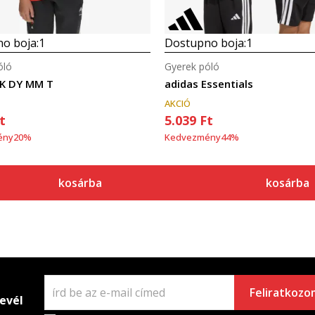
o boja:
1
Dostupno boja:
1
óló
Gyerek póló
LK DY MM T
adidas Essentials
AKCIÓ
t
5.039
Ft
ény
20
%
Kedvezmény
44
%
kosárba
kosárba
Feliratkozo
levél