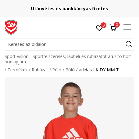
Utánvétes és bankkártyás fizetés
0
0
Keresés az oldalon
Sport Vision - Sportfelszerelés, lábbeli és ruházatot árusító bolt
honlapjára
Termékek
Ruházat
Póló
Póló
adidas LK DY MM T