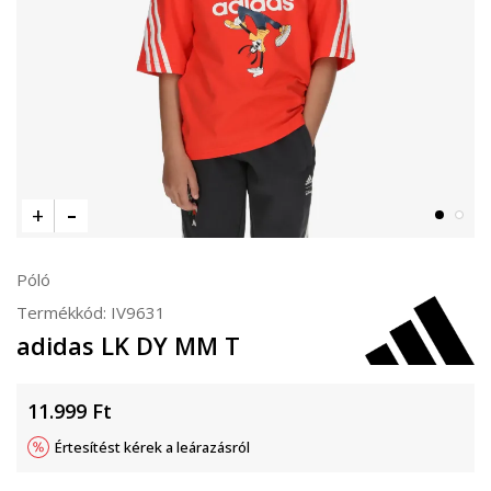
Póló
Termékkód:
IV9631
adidas LK DY MM T
11.999
Ft
Értesítést kérek a leárazásról