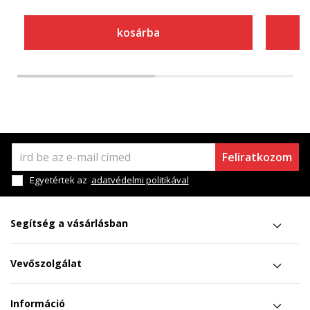
kosárba
Feliratkozom
Egyetértek az
adatvédelmi politikával
Segítség a vásárlásban
Vevőszolgálat
Információ