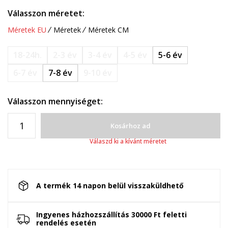
Válasszon méretet:
Méretek EU
Méretek
Méretek CM
18-24h.
2-3 év
3-4 év
4-5 év
5-6 év
6-7 év
7-8 év
9-10 év
Válasszon mennyiséget:
Kosárhoz ad
Válaszd ki a kívánt méretet
A termék 14 napon belül visszaküldhető
Ingyenes házhozszállítás 30000 Ft feletti
rendelés esetén