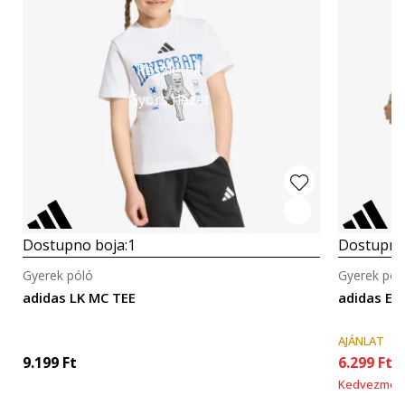
Részletek
Gyors nézet
Dostupno boja:
1
Dostupno
Gyerek póló
Gyerek pól
adidas LK MC TEE
adidas Es
AJÁNLAT
9.199
Ft
6.299
Ft
Kedvezmén