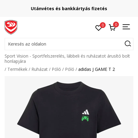
Utánvétes és bankkártyás fizetés
0
0
Keresés az oldalon
Sport Vision - Sportfelszerelés, lábbeli és ruházatot árusító bolt
honlapjára
Termékek
Ruházat
Póló
Póló
adidas J GAME T 2