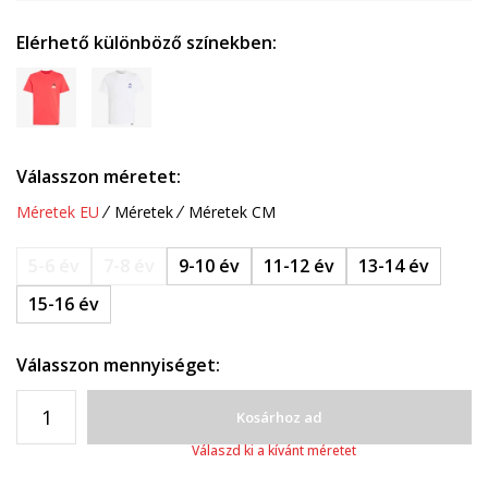
Elérhető különböző színekben:
Válasszon méretet:
Méretek EU
Méretek
Méretek CM
5-6 év
7-8 év
9-10 év
11-12 év
13-14 év
15-16 év
Válasszon mennyiséget:
Kosárhoz ad
Válaszd ki a kívánt méretet