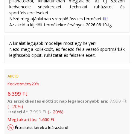
pillanatokról, kínálatunkban megtalálod az új szezon
kedvenceit: sneakereket, technikai ruházatot és
sportfelszereléseket.
Nézd meg ajánlatban szereplő összes terméket
itt!
Az akció a kijelölt termékekre érvényes 2026.08.10-ig.
A kínálat legújabb modelljei most egy helyen!
Nézd meg a kollekciót, és fedezd fel a vezető sportmárkák
legfrissebb cipőit, ruházatát és felszereléseit.
AKCIÓ
Kedvezmény
20
%
6.399
Ft
7.999
Ft
Az árcsökkentés előtti 30 nap legalacsonyabb ára:
(
-
20
%
)
7.999
Ft
(
-
20
%
)
Eredeti ár:
Megtakarítás:
1.600
Ft
Értesítést kérek a leárazásról