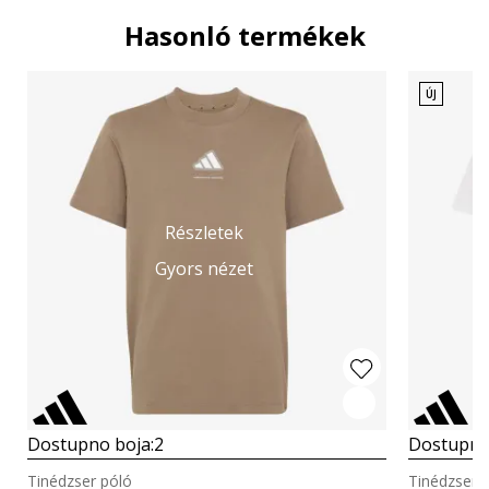
Hasonló termékek
ÚJ
Részletek
Gyors nézet
Dostupno boja:
2
Dostupno
Tinédzser póló
Tinédzser 