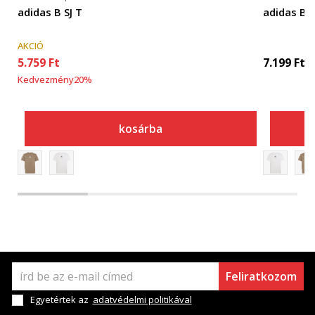
adidas B SJ T
adidas B S
AKCIÓ
5.759
Ft
7.199
Ft
Kedvezmény
20
%
kosárba
Feliratkozom
Egyetértek az
adatvédelmi politikával