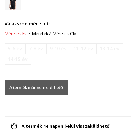
Válasszon méretet:
Méretek EU
Méretek
Méretek CM
5-6 év
7-8 év
9-10 év
11-12 év
13-14 év
14-15 év
A termék már nem elérhető
A termék 14 napon belül visszaküldhető