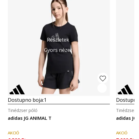
Részletek
Gyors nézet
Dostupno boja:
1
Dostupno
Tinédzser póló
Tinédzser 
adidas JG ANIMAL T
adidas JG
AKCIÓ
AKCIÓ