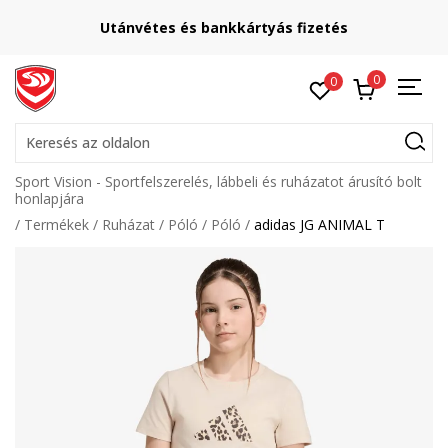
Utánvétes és bankkártyás fizetés
0
0
Keresés az oldalon
Sport Vision - Sportfelszerelés, lábbeli és ruházatot árusító bolt
honlapjára
Termékek
Ruházat
Póló
Póló
adidas JG ANIMAL T