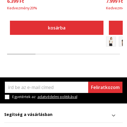
6.399
Ft
7.999
Ft
Kedvezmény
20
%
Kedvezmén
kosárba
Feliratkozom
Egyetértek az
adatvédelmi politikával
Segítség a vásárlásban