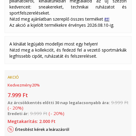
pillanatokról, kínálatunkban megtalálod az új szezon
kedvenceit: sneakereket, technikai ruházatot és
sportfelszereléseket.
Nézd meg ajánlatban szereplő összes terméket
itt!
Az akció a kijelölt termékekre érvényes 2026.08.10-ig.
A kínálat legújabb modelljei most egy helyen!
Nézd meg a kollekciót, és fedezd fel a vezető sportmárkák
legfrissebb cipőit, ruházatát és felszereléseit.
AKCIÓ
Kedvezmény
20
%
7.999
Ft
9.999
Ft
Az árcsökkentés előtti 30 nap legalacsonyabb ára:
(
-
20
%
)
9.999
Ft
(
-
20
%
)
Eredeti ár:
Megtakarítás:
2.000
Ft
Értesítést kérek a leárazásról