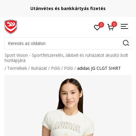
Utánvétes és bankkártyás fizetés
0
0
Keresés az oldalon
Sport Vision - Sportfelszerelés, lábbeli és ruházatot árusító bolt
honlapjára
Termékek
Ruházat
Póló
Póló
adidas JG CLGT SHIRT