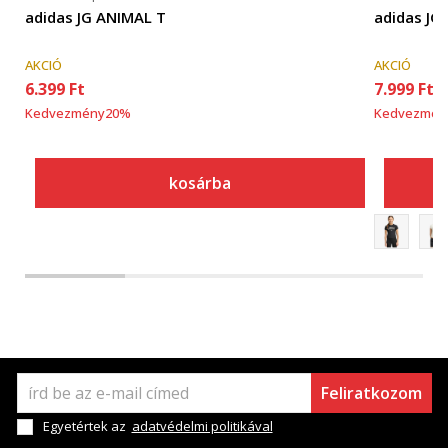
adidas JG ANIMAL T
adidas JG
AKCIÓ
AKCIÓ
6.399
Ft
7.999
Ft
Kedvezmény
20
%
Kedvezmén
kosárba
Feliratkozom
Egyetértek az
adatvédelmi politikával