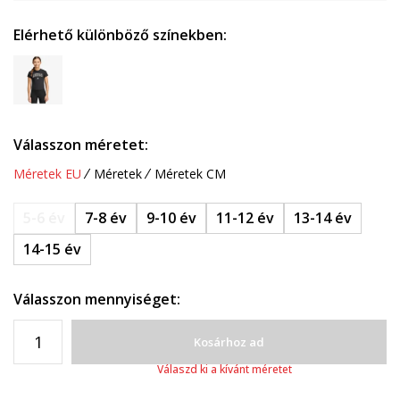
Elérhető különböző színekben:
Válasszon méretet:
Méretek EU
Méretek
Méretek CM
5-6 év
7-8 év
9-10 év
11-12 év
13-14 év
14-15 év
Válasszon mennyiséget:
Kosárhoz ad
Válaszd ki a kívánt méretet