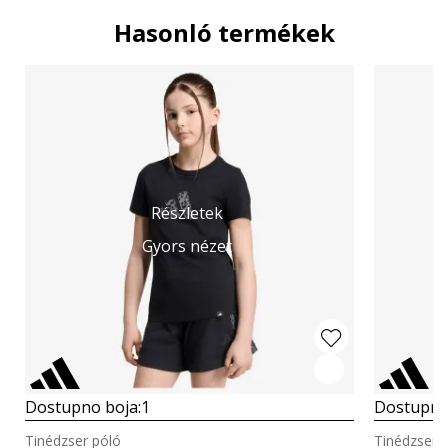
Hasonló termékek
Részletek
Gyors nézet
Dostupno boja:
1
Dostupno
Tinédzser póló
Tinédzser 