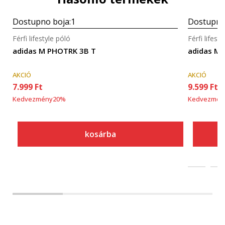
Részletek
Dostupno boja:
1
Dostupno
Gyors nézet
Férfi lifestyle póló
Férfi lifest
adidas M PHOTRK 3B T
adidas M 
AKCIÓ
AKCIÓ
7.999
Ft
9.599
Ft
Kedvezmény
20
%
Kedvezmén
kosárba