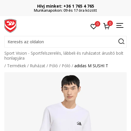
Hívj minket: +36 1 765 4 765
Munkanapokon: 09 és 17 óra között
0
0
Keresés az oldalon
Sport Vision - Sportfelszerelés, lábbeli és ruházatot árusító bolt
honlapjára
Termékek
Ruházat
Póló
Póló
adidas M SUSHI T