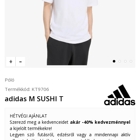
Póló
Termékkód:
KT9706
adidas M SUSHI T
HÉTVÉGI AJÁNLAT
Szerezd meg a kedvenceidet
akár -40% kedvezménnyel
a kijelölt termékekre!
Legyen szó futásról, edzésről vagy a mindennapi aktív