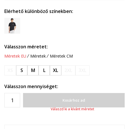
Elérhető különböző színekben:
Válasszon méretet:
Méretek EU
Méretek
Méretek CM
XS
S
M
L
XL
2XL
3XL
Válasszon mennyiséget:
Kosárhoz ad
Válaszd ki a kívánt méretet