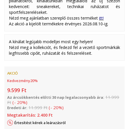
pillanatokról, kínálatunkban megtalálod az új szezon
kedvenceit: sneakereket, technikai ruházatot és
sportfelszereléseket.
Nézd meg ajánlatban szereplő összes terméket
itt!
Az akció a kijelölt termékekre érvényes 2026.08.10-ig.
A kínálat legújabb modelljei most egy helyen!
Nézd meg a kollekciót, és fedezd fel a vezető sportmárkák
legfrissebb cipőit, ruházatát és felszereléseit.
AKCIÓ
Kedvezmény
20
%
9.599
Ft
11.999
Az árcsökkentés előtti 30 nap legalacsonyabb ára:
Ft
(
-
20
%
)
11.999
Ft
(
-
20
%
)
Eredeti ár:
Megtakarítás:
2.400
Ft
Értesítést kérek a leárazásról