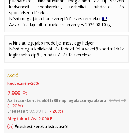
pillanatokról, kínálatunkban megtalálod az új szezon
kedvenceit: sneakereket, technikai ruházatot és
sportfelszereléseket.
Nézd meg ajánlatban szereplő összes terméket
itt!
Az akció a kijelölt termékekre érvényes 2026.08.10-ig.
A kínálat legújabb modelljei most egy helyen!
Nézd meg a kollekciót, és fedezd fel a vezető sportmárkák
legfrissebb cipőit, ruházatát és felszereléseit.
AKCIÓ
Kedvezmény
20
%
7.999
Ft
9.999
Ft
Az árcsökkentés előtti 30 nap legalacsonyabb ára:
(
-
20
%
)
9.999
Ft
(
-
20
%
)
Eredeti ár:
Megtakarítás:
2.000
Ft
Értesítést kérek a leárazásról