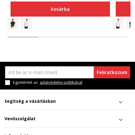
kosárba
Feliratkozom
Egyetértek az
adatvédelmi politikával
Segítség a vásárlásban
Vevőszolgálat