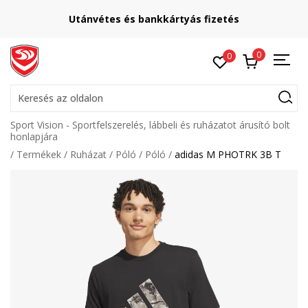
Utánvétes és bankkártyás fizetés
0
0
Keresés az oldalon
Sport Vision - Sportfelszerelés, lábbeli és ruházatot árusító bolt
honlapjára
Termékek
Ruházat
Póló
Póló
adidas M PHOTRK 3B T