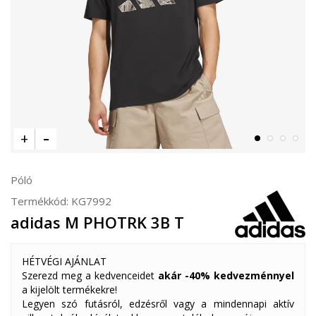
Póló
Termékkód:
KG7992
adidas M PHOTRK 3B T
HÉTVÉGI AJÁNLAT
Szerezd meg a kedvenceidet
akár -40% kedvezménnyel
a kijelölt termékekre!
Legyen szó futásról, edzésről vagy a mindennapi aktív