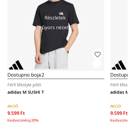
Részletek
Gyors nézet
Dostupno boja:
2
Dostupno
Férfi lifestyle póló
Férfi lifest
adidas M SUSHI T
adidas M 
AKCIÓ
AKCIÓ
9.599
Ft
9.599
Ft
Kedvezmény
20
%
Kedvezmén