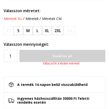
Válasszon méretet:
Méretek EU
Méretek
Méretek CM
XS
S
M
L
XL
2XL
3XL
Válasszon mennyiséget:
Kosárhoz ad
Válaszd ki a kívánt méretet
A termék 14 napon belül visszaküldhető
Ingyenes házhozszállítás 30000 Ft feletti
rendelés esetén