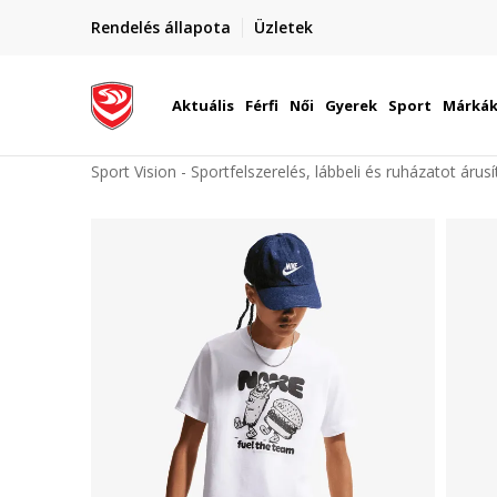
elünkre!
Rendelés állapota
Üzletek
Szállítás Magyarország területén
óinknak
Aktuális
Férfi
Női
Gyerek
Sport
Márká
Sport Vision - Sportfelszerelés, lábbeli és ruházatot árus