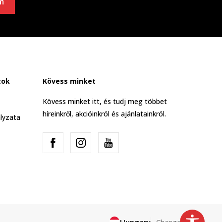
m
tok
Kövess minket
Kövess minket itt, és tudj meg többet
híreinkről, akcióinkról és ajánlatainkról.
lyzata
Hungary
Change