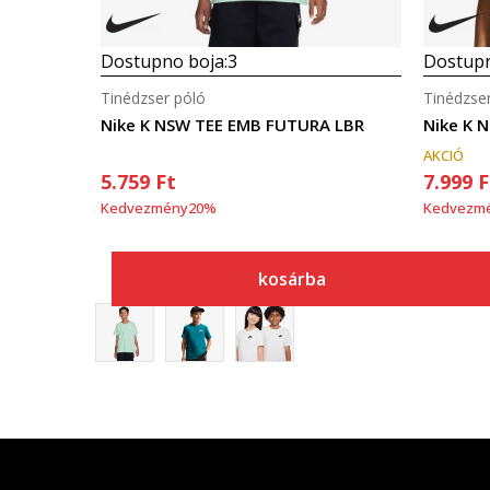
Dostupno boja:
3
Dostupn
Tinédzser póló
Tinédzse
Nike K NSW TEE EMB FUTURA LBR
Nike K 
AKCIÓ
5.759
Ft
7.999
F
Kedvezmény
20
%
Kedvezm
kosárba