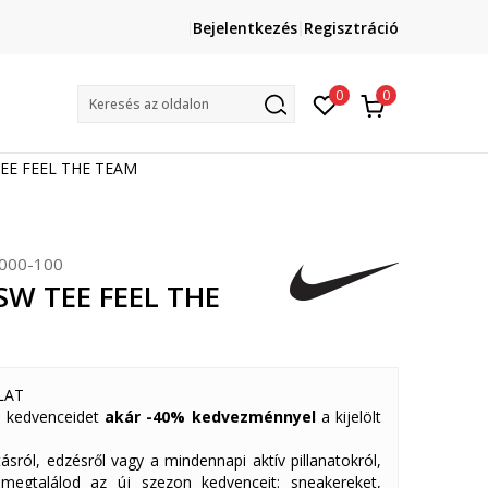
Lépj velünk kapcsolatba
Bejelentkezés
Regisztráció
online@sport-vision.hu
Mun
0
0
Keresés az oldalon
TEE FEEL THE TEAM
000-100
SW TEE FEEL THE
LAT
 kedvenceidet
akár -40% kedvezménnyel
a kijelölt
ásról, edzésről vagy a mindennapi aktív pillanatokról,
 megtalálod az új szezon kedvenceit: sneakereket,