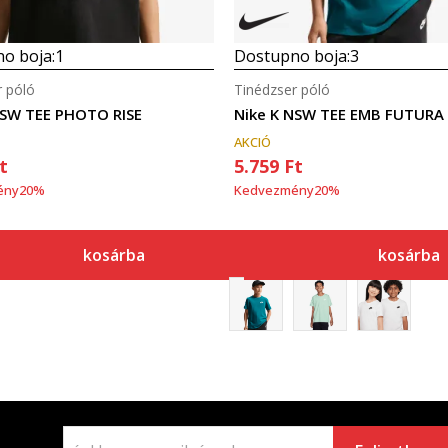
o boja:
1
Dostupno boja:
3
r póló
Tinédzser póló
NSW TEE PHOTO RISE
Nike K NSW TEE EMB FUTURA
AKCIÓ
t
5.759
Ft
ény
20
%
Kedvezmény
20
%
kosárba
kosárba