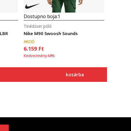
Dostupno boja:
1
Tinédzser póló
 LBR
Nike M90 Swoosh Sounds
AKCIÓ
6.159
Ft
Kedvezmény
44
%
kosárba