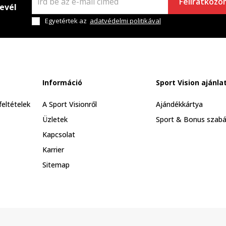
Feliratkozo
levél
Egyetértek az
adatvédelmi politikával
Információ
Sport Vision ajánla
feltételek
A Sport Visionről
Ajándékkártya
Üzletek
Sport & Bonus szabá
Kapcsolat
Karrier
Sitemap