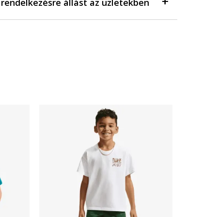
a rendelkezésre állást az üzletekben