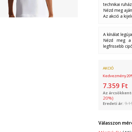
technikai ruház
Nézd meg aján
Az akció a kije
A kínálat legúj
Nézd meg a k
legfrissebb cipő
AKCIÓ
Kedvezmény
20
7.359
Ft
Az árcsökkenté
20
%
)
9.1
Eredeti ár:
Válasszon mér