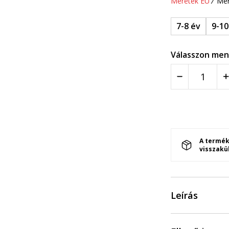
Méretek EU
Mér
7-8 év
9-10
Válasszon men
A termék
visszakü
Leírás