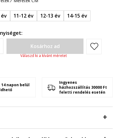
etek
Méretek CM
 év
11-12 év
12-13 év
14-15 év
nyiséget:
Kosárhoz ad
Válaszd ki a kívánt méretet
Ingyenes
 14 napon belül
házhozszállítás 30000 Ft
ldhető
feletti rendelés esetén