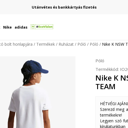
Utánvétes és bankkártyás fizetés
k
Nike
adidas
ító bolt honlapjára
Termékek
Ruházat
Póló
Póló
Nike K NSW 
Póló
Termékkód:
IO2
Nike K N
TEAM
HÉTVÉGI AJÁN
Szerezd meg a
termékekre!
Legyen szó fut
kínálatunkban