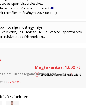
atot és sportfelszereléseket.
latban szereplő összes terméket
itt!
lölt termékekre érvényes 2026.08.10-ig.
abb modelljei most egy helyen!
ollekciót, és fedezd fel a vezető sportmárkák
it, ruházatát és felszereléseit.
%
Megtakarítás:
1.600
Ft
7.999
Ft
(
-
s előtti 30 nap legalacsonyabb ára:
Értesítést kérek a leárazásról
99
Ft
(
-
20
%
)
nböző színekben: