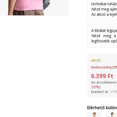
technikai ruház
Nézd meg aján
Az akció a kije
A kínálat legúj
Nézd meg a k
legfrissebb cipő
AKCIÓ
Kedvezmény
20
6.399
Ft
Az árcsökkenté
20
%
)
7.9
Eredeti ár:
Elérhető külö