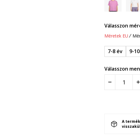
Válasszon mér
Méretek EU
Mér
7-8 év
9-10
Válasszon men
A termék
visszakü