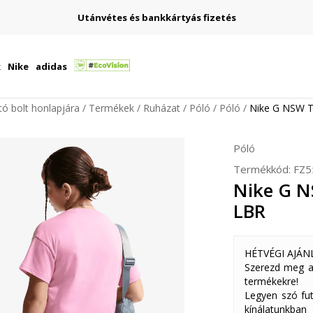
Utánvétes és bankkártyás fizetés
k
Nike
adidas
ító bolt honlapjára
Termékek
Ruházat
Póló
Póló
Nike G NSW 
Póló
Termékkód:
FZ5
Nike G 
LBR
HÉTVÉGI AJÁN
Szerezd meg a
termékekre!
Legyen szó fut
kínálatunkban