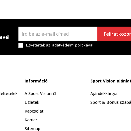
Feliratkozo
levél
Egyetértek az
adatvédelmi politikával
Információ
Sport Vision ajánla
feltételek
A Sport Visionről
Ajándékkártya
Üzletek
Sport & Bonus szabá
Kapcsolat
Karrier
Sitemap