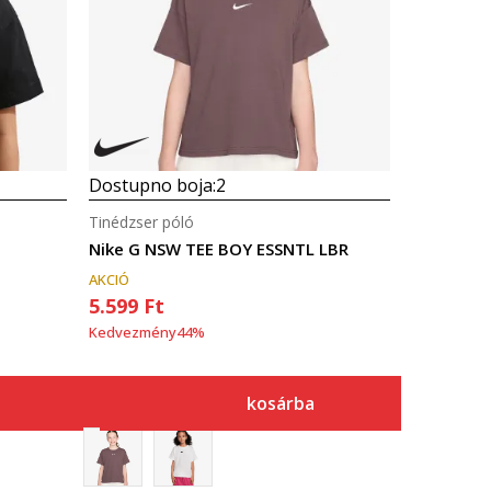
Dostupno boja:
2
Tinédzser póló
Nike G NSW TEE BOY ESSNTL LBR
AKCIÓ
5.599
Ft
Kedvezmény
44
%
kosárba