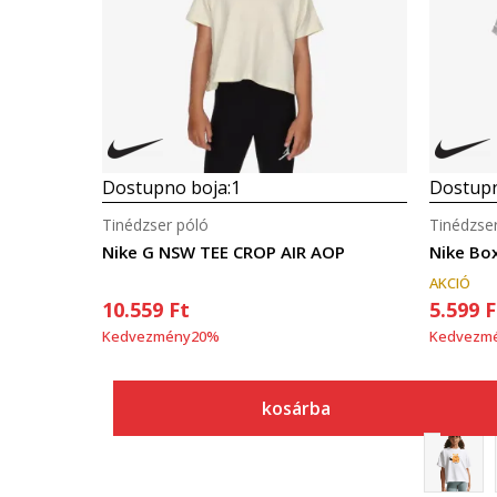
Dostupno boja:
1
Dostupn
Tinédzser póló
Tinédzse
Nike G NSW TEE CROP AIR AOP
Nike Bo
AKCIÓ
10.559
Ft
5.599
F
Kedvezmény
20
%
Kedvezm
kosárba