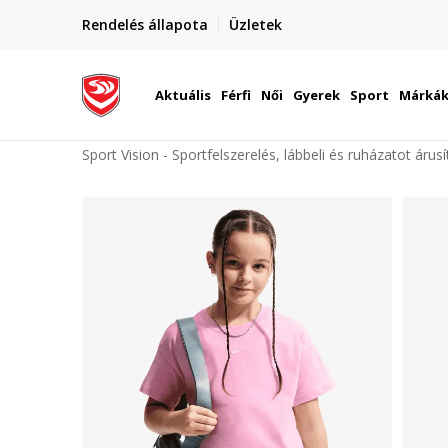
elünkre!
Rendelés állapota
Üzletek
Szállítás Magyarország területén
óinknak
Aktuális
Férfi
Női
Gyerek
Sport
Márká
Sport Vision - Sportfelszerelés, lábbeli és ruházatot árus