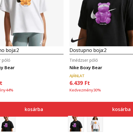
o boja:
2
Dostupno boja:
2
r póló
Tinédzser póló
xy Bear
Nike Boxy Bear
AJÁNLAT
t
6.439
Ft
ény
44
%
Kedvezmény
30
%
kosárba
kosárba