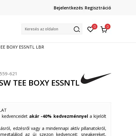
Lépj velünk kapcsolatba
Bejelentkezés
Regisztráció
online@sport-vision.hu
Mun
0
0
Keresés az oldalon
TEE BOXY ESSNTL LBR
559-621
NSW TEE BOXY ESSNTL
LAT
 kedvenceidet
akár -40% kedvezménnyel
a kijelölt
ásról, edzésről vagy a mindennapi aktív pillanatokról,
 megtalálod az új szezon kedvenceit: sneakereket,