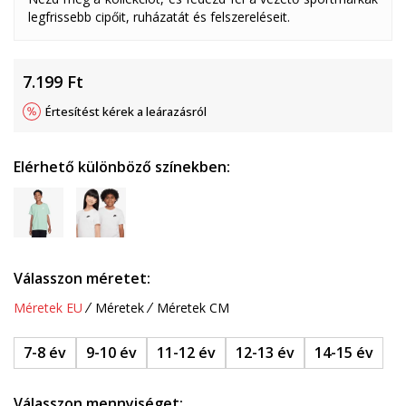
legfrissebb cipőit, ruházatát és felszereléseit.
7.199
Ft
Értesítést kérek a leárazásról
Elérhető különböző színekben:
Válasszon méretet:
Méretek EU
Méretek
Méretek CM
7-8 év
9-10 év
11-12 év
12-13 év
14-15 év
Válasszon mennyiséget: