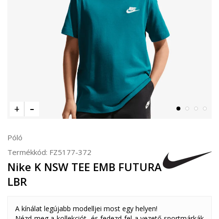
Póló
Termékkód:
FZ5177-372
Nike K NSW TEE EMB FUTURA
LBR
A kínálat legújabb modelljei most egy helyen!
Nézd meg a kollekciót, és fedezd fel a vezető sportmárkák