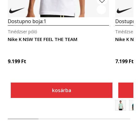
Dostupno boja:
1
Dostupno
Tinédzser póló
Tinédzser 
Nike K NSW TEE FEEL THE TEAM
Nike K N
9.199
Ft
7.199
Ft
kosárba