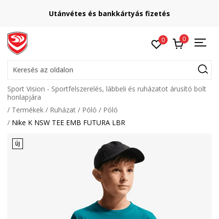
Utánvétes és bankkártyás fizetés
0
0
Keresés az oldalon
Sport Vision - Sportfelszerelés, lábbeli és ruházatot árusító bolt
honlapjára
Termékek
Ruházat
Póló
Póló
Nike K NSW TEE EMB FUTURA LBR
ÚJ