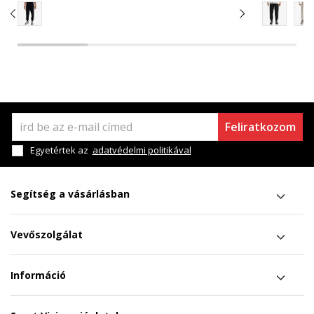
Feliratkozom
Egyetértek az
adatvédelmi politikával
Segítség a vásárlásban
Vevőszolgálat
Információ