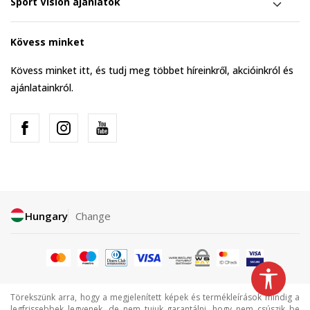
Sport Vision ajánlatok
Kövess minket
Kövess minket itt, és tudj meg többet híreinkről, akcióinkról és
ajánlatainkról.
Hungary
Change
Törekszünk arra, hogy a megjelenített képek és termékleírások mindig a
legfrissebbek legyenek, de nem tujuk garantálni, hogy nem csúszik be