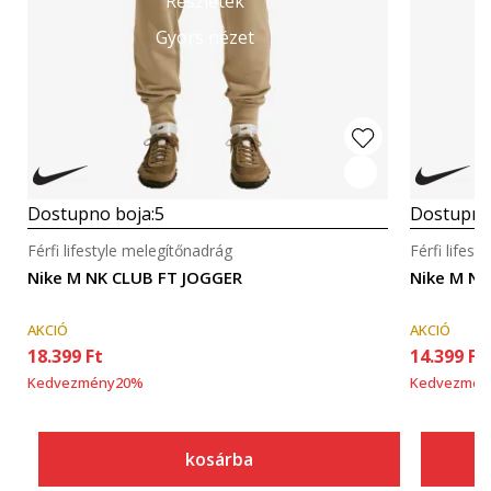
Részletek
Gyors nézet
Dostupno boja:
5
Dostupno
Férfi lifestyle melegítőnadrág
Férfi lifes
Nike M NK CLUB FT JOGGER
Nike M NK
AKCIÓ
AKCIÓ
18.399
Ft
14.399
Ft
Kedvezmény
20
%
Kedvezmén
kosárba