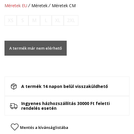
Méretek EU
Méretek
Méretek CM
XS
S
M
L
XL
2XL
A termék már nem elérhető
A termék 14 napon belül visszaküldhető
Ingyenes házhozszállítás 30000 Ft feletti
rendelés esetén
Mentés a kívánságlistába