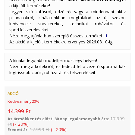
a kijelölt termékekre!
Legyen szó futásról, edzésről vagy a mindennapi aktív
pillanatokról, kínálatunkban megtalálod az új szezon
kedvenceit: sneakereket, technikai ruházatot és
sportfelszereléseket.
Nézd meg ajánlatban szereplő összes terméket
itt!
Az akció a kijelölt termékekre érvényes 2026.08.10-ig.
A kínálat legújabb modelljei most egy helyen!
Nézd meg a kollekciót, és fedezd fel a vezető sportmárkák
legfrissebb cipőit, ruházatát és felszereléseit.
AKCIÓ
Kedvezmény
20
%
14.399
Ft
17.999
Az árcsökkentés előtti 30 nap legalacsonyabb ára:
Ft
(
-
20
%
)
17.999
Ft
(
-
20
%
)
Eredeti ár: