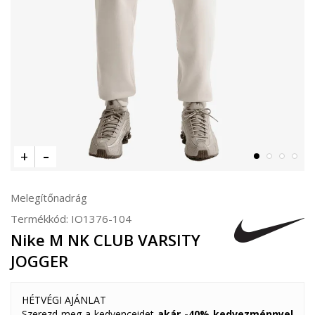
Melegítőnadrág
Termékkód:
IO1376-104
Nike M NK CLUB VARSITY
JOGGER
HÉTVÉGI AJÁNLAT
Szerezd meg a kedvenceidet
akár -40% kedvezménnyel