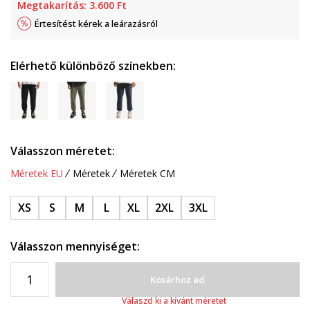
Megtakarítás:
3.600
Ft
Értesítést kérek a leárazásról
Elérhető különböző színekben:
Válasszon méretet:
Méretek EU
Méretek
Méretek CM
XS
S
M
L
XL
2XL
3XL
Válasszon mennyiséget:
Kosárhoz ad
Válaszd ki a kívánt méretet