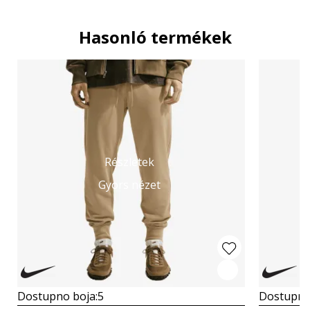
Hasonló termékek
Részletek
Gyors nézet
Dostupno boja:
5
Dostupno