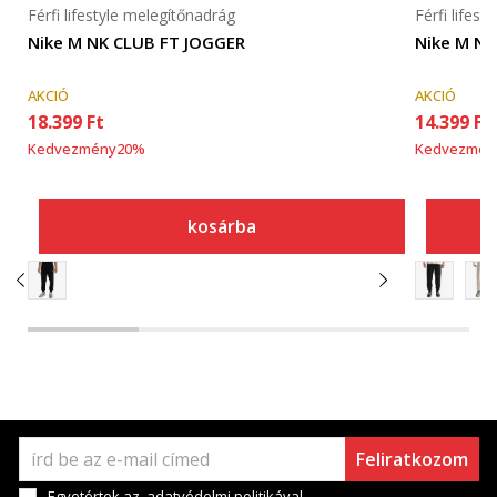
Férfi lifestyle melegítőnadrág
Férfi lifes
Nike M NK CLUB FT JOGGER
Nike M NK
AKCIÓ
AKCIÓ
18.399
Ft
14.399
Ft
Kedvezmény
20
%
Kedvezmén
kosárba
Feliratkozom
Egyetértek az
adatvédelmi politikával