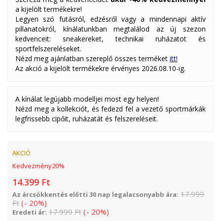
a kijelölt termékekre!
Legyen szó futásról, edzésről vagy a mindennapi aktív
pillanatokról, kínálatunkban megtalálod az új szezon
kedvenceit: sneakereket, technikai ruházatot és
sportfelszereléseket.
Nézd meg ajánlatban szereplő összes terméket
itt!
Az akció a kijelölt termékekre érvényes 2026.08.10-ig.
A kínálat legújabb modelljei most egy helyen!
Nézd meg a kollekciót, és fedezd fel a vezető sportmárkák
legfrissebb cipőit, ruházatát és felszereléseit.
AKCIÓ
Kedvezmény
20
%
14.399
Ft
17.999
Az árcsökkentés előtti 30 nap legalacsonyabb ára:
Ft
(
-
20
%
)
17.999
Ft
(
-
20
%
)
Eredeti ár: