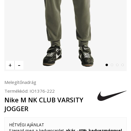
Melegítőnadrág
Termékkód:
IO1376-222
Nike M NK CLUB VARSITY
JOGGER
HÉTVÉGI AJÁNLAT
Szerezd meg a kedvenceidet
akár -40% kedvezménnyel