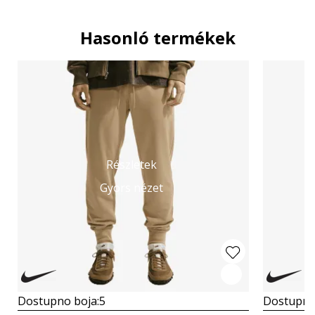
Hasonló termékek
Részletek
Gyors nézet
Dostupno boja:
5
Dostupno