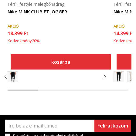
Férfi lifestyle melegítőnadrág
Férfi lifes
Nike M NK CLUB FT JOGGER
Nike M NK
AKCIÓ
AKCIÓ
18.399
Ft
14.399
Ft
Kedvezmény
20
%
Kedvezmén
kosárba
Feliratkozom
Egyetértek az
adatvédelmi politikával