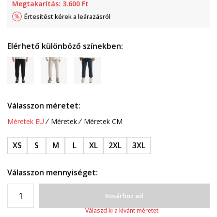
Megtakarítás:
3.600
Ft
Értesítést kérek a leárazásról
Elérhető különböző színekben:
Válasszon méretet:
Méretek EU
Méretek
Méretek CM
XS
S
M
L
XL
2XL
3XL
Válasszon mennyiséget:
Kosárhoz ad
Válaszd ki a kívánt méretet