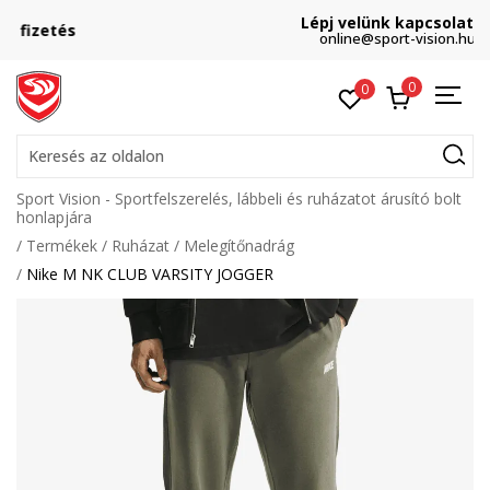
Lépj velünk kapcsolatba
online@sport-vision.hu
0
0
Keresés az oldalon
Sport Vision - Sportfelszerelés, lábbeli és ruházatot árusító bolt
honlapjára
Termékek
Ruházat
Melegítőnadrág
Nike M NK CLUB VARSITY JOGGER