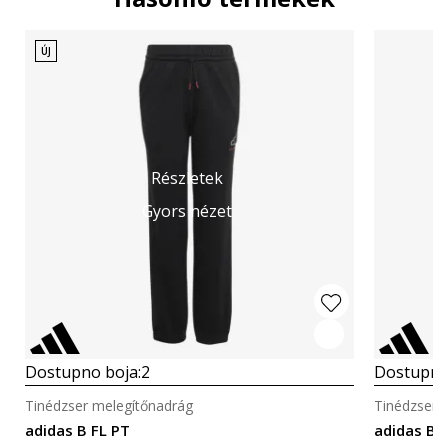
ÚJ
Részletek
Gyors nézet
Dostupno boja:
2
Dostupno
Tinédzser melegítőnadrág
Tinédzser 
adidas B FL PT
adidas B 