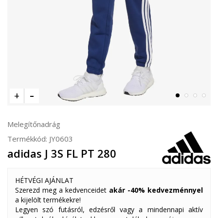
Melegítőnadrág
Termékkód:
JY0603
adidas J 3S FL PT 280
HÉTVÉGI AJÁNLAT
Szerezd meg a kedvenceidet
akár -40% kedvezménnyel
a kijelölt termékekre!
Legyen szó futásról, edzésről vagy a mindennapi aktív