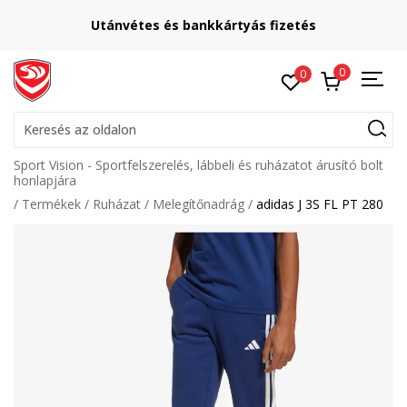
Lépj velünk kapcsolatba
online@sport-vision.hu
0
0
Keresés az oldalon
Sport Vision - Sportfelszerelés, lábbeli és ruházatot árusító bolt
honlapjára
Termékek
Ruházat
Melegítőnadrág
adidas J 3S FL PT 280