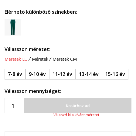
Elérhető különböző színekben:
Válasszon méretet:
Méretek EU
Méretek
Méretek CM
7-8 év
9-10 év
11-12 év
13-14 év
15-16 év
Válasszon mennyiséget:
Kosárhoz ad
Válaszd ki a kívánt méretet