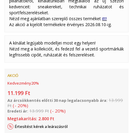
pillanatokról, kínálatunkban megtalálod az új szezon
kedvenceit: sneakereket, technikai ruházatot és
sportfelszereléseket.
Nézd meg ajánlatban szereplő összes terméket
itt!
Az akció a kijelölt termékekre érvényes 2026.08.10-ig.
A kínálat legújabb modelljei most egy helyen!
Nézd meg a kollekciót, és fedezd fel a vezető sportmárkák
legfrissebb cipőit, ruházatát és felszereléseit.
AKCIÓ
Kedvezmény
20
%
11.199
Ft
13.999
Az árcsökkentés előtti 30 nap legalacsonyabb ára:
Ft
(
-
20
%
)
13.999
Ft
(
-
20
%
)
Eredeti ár:
Megtakarítás:
2.800
Ft
Értesítést kérek a leárazásról