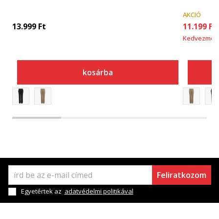
AKCIÓ
13.999
Ft
11.199
Ft
Kedvezmén
kosárba
Feliratkozom
Egyetértek az
adatvédelmi politikával