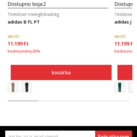
Dostupno boja:
2
Dostupno
Tinédzser melegítőnadrág
Tinédzser 
adidas B FL PT
adidas J 3
AKCIÓ
AKCIÓ
11.199
Ft
11.199
Ft
Kedvezmény
20
%
Kedvezmén
kosárba
Feliratkozom