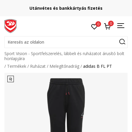
Utánvétes és bankkártyás fizetés
0
0
Keresés az oldalon
Sport Vision - Sportfelszerelés, lábbeli és ruházatot árusító bolt
honlapjára
Termékek
Ruházat
Melegítőnadrág
adidas B FL PT
ÚJ