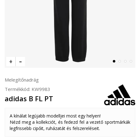
Melegítőnadrág
Termékkód:
KW9983
adidas B FL PT
A kínálat legújabb modelljei most egy helyen!
Nézd meg a kollekciót, és fedezd fel a vezető sportmárkák
legfrissebb cipőit, ruházatát és felszereléseit.