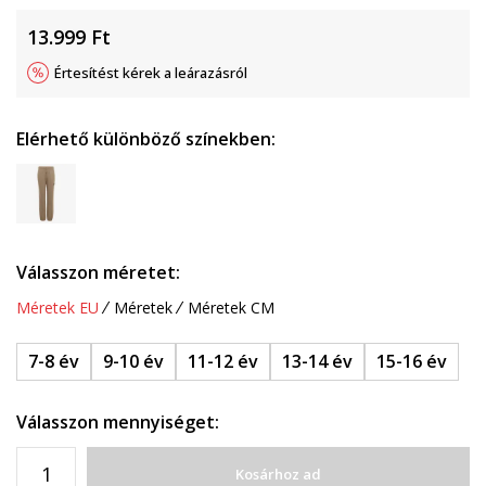
13.999
Ft
Értesítést kérek a leárazásról
Elérhető különböző színekben:
Válasszon méretet:
Méretek EU
Méretek
Méretek CM
7-8 év
9-10 év
11-12 év
13-14 év
15-16 év
Válasszon mennyiséget:
Kosárhoz ad