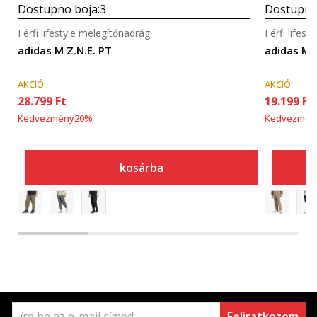
Dostupno boja:
3
Dostupno
Férfi lifestyle melegítőnadrág
Férfi lifes
adidas M Z.N.E. PT
adidas M 
AKCIÓ
AKCIÓ
28.799
Ft
19.199
Ft
Kedvezmény
20
%
Kedvezmén
kosárba
Feliratkozom