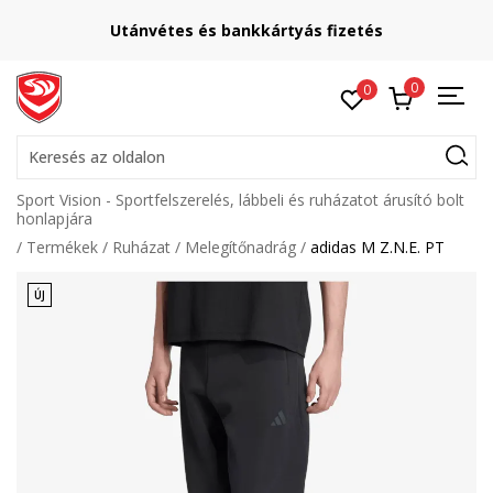
Utánvétes és bankkártyás fizetés
0
0
Keresés az oldalon
Sport Vision - Sportfelszerelés, lábbeli és ruházatot árusító bolt
honlapjára
Termékek
Ruházat
Melegítőnadrág
adidas M Z.N.E. PT
ÚJ