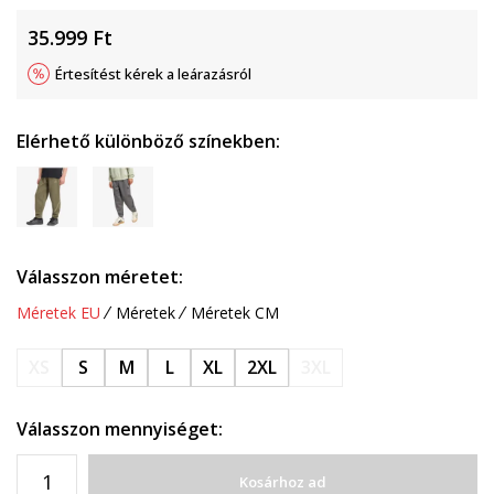
35.999
Ft
Értesítést kérek a leárazásról
Elérhető különböző színekben:
Válasszon méretet:
Méretek EU
Méretek
Méretek CM
XS
S
M
L
XL
2XL
3XL
Válasszon mennyiséget:
Kosárhoz ad