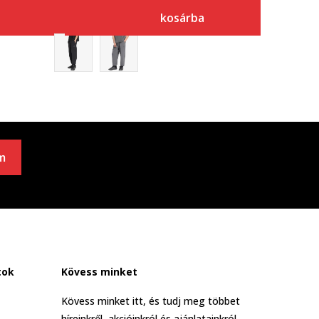
kosárba
m
tok
Kövess minket
Kövess minket itt, és tudj meg többet
híreinkről, akcióinkról és ajánlatainkról.