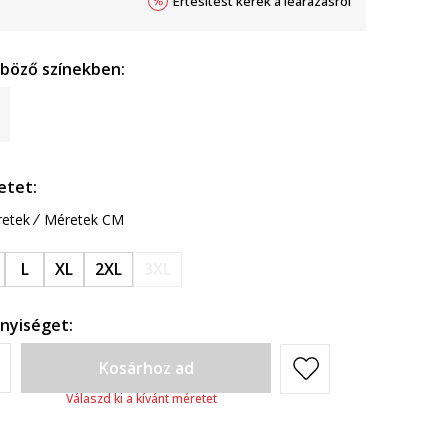
Értesítést kérek a leárazásról
nböző színekben:
etet:
etek
Méretek CM
L
XL
2XL
3XL
nyiséget:
Kosárhoz ad
Válaszd ki a kívánt méretet