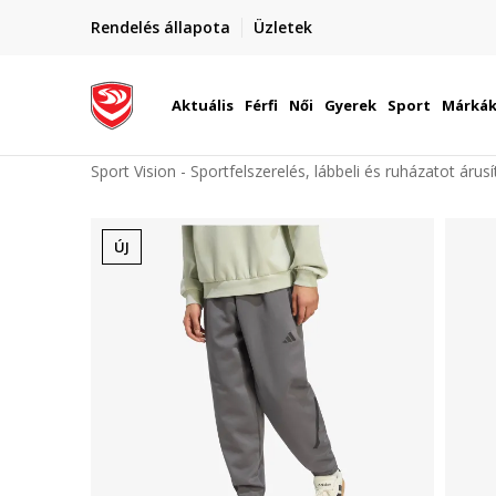
elünkre!
Rendelés állapota
Üzletek
Szállítás Magyarország területén
óinknak
Aktuális
Férfi
Női
Gyerek
Sport
Márká
Sport Vision - Sportfelszerelés, lábbeli és ruházatot árus
ÚJ