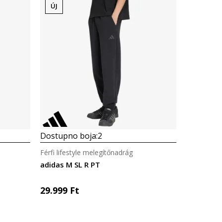
ÚJ
Dostupno boja:
2
Férfi lifestyle melegítőnadrág
adidas M SL R PT
29.999
Ft