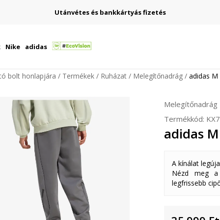
Utánvétes és bankkártyás fizetés
k
Nike
adidas
ító bolt honlapjára
Termékek
Ruházat
Melegítőnadrág
adidas M 
Melegítőnadrág
Termékkód:
KX7
adidas M
A kínálat legúj
Nézd meg a k
legfrissebb cipő