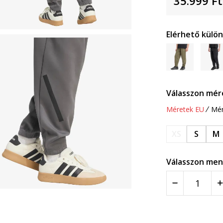
35.999
Ft
Elérhető külö
Válasszon mér
Méretek EU
Mér
XS
S
M
Válasszon men