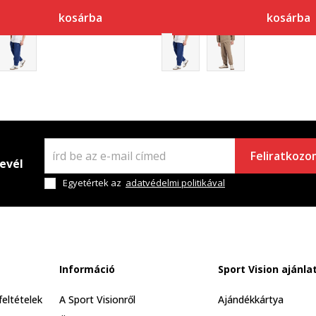
kosárba
kosárba
Feliratkozo
levél
Egyetértek az
adatvédelmi politikával
Információ
Sport Vision ajánla
feltételek
A Sport Visionről
Ajándékkártya