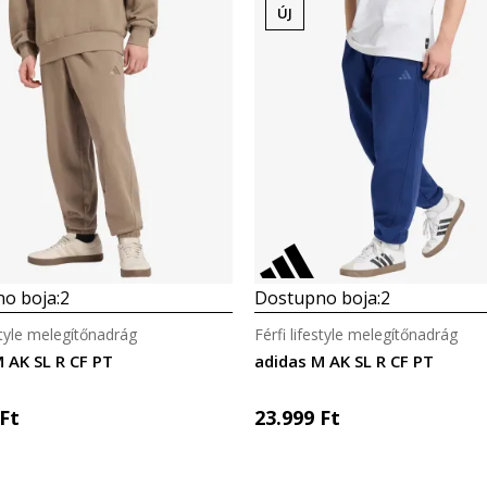
ÚJ
o boja:
2
Dostupno boja:
2
estyle melegítőnadrág
Férfi lifestyle melegítőnadrág
 AK SL R CF PT
adidas M AK SL R CF PT
Ft
23.999
Ft