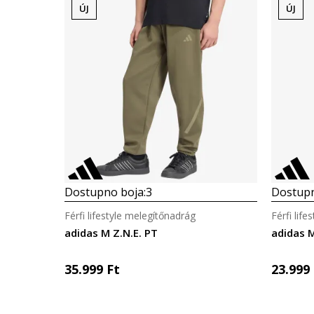
ÚJ
ÚJ
Dostupno boja:
3
Dostupn
Férfi lifestyle melegítőnadrág
Férfi lif
adidas M Z.N.E. PT
adidas M
35.999
Ft
23.999