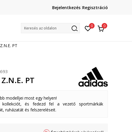
Lépj velünk kapcsolatba
Bejelentkezés
Regisztráció
online@sport-vision.hu
Mun
0
0
Keresés az oldalon
Z.N.E. PT
693
 Z.N.E. PT
abb modelljei most egy helyen!
ollekciót, és fedezd fel a vezető sportmárkák
it, ruházatát és felszereléseit.