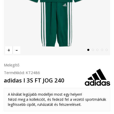
Melegítő
Termékkód:
KT2486
adidas I 3S FT JOG 240
A kínálat legújabb modelljei most egy helyen!
Nézd meg a kollekciót, és fedezd fel a vezető sportmárkák
legfrissebb cipőit, ruházatát és felszereléseit.