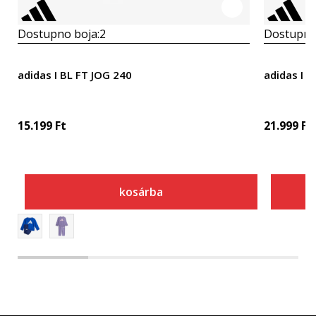
Dostupno boja:
2
Dostupno
adidas I BL FT JOG 240
adidas I 
15.199
Ft
21.999
Ft
kosárba