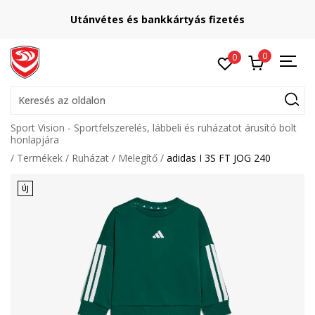
Utánvétes és bankkártyás fizetés
0
0
Keresés az oldalon
Sport Vision - Sportfelszerelés, lábbeli és ruházatot árusító bolt
honlapjára
Termékek
Ruházat
Melegítő
adidas I 3S FT JOG 240
ÚJ