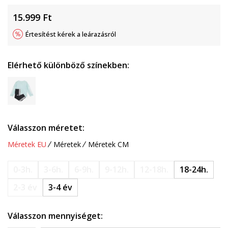
15.999
Ft
Értesítést kérek a leárazásról
Elérhető különböző színekben:
Válasszon méretet:
Méretek EU
Méretek
Méretek CM
0-3h.
3-6h.
6-9h.
9-12h.
12-18h.
18-24h.
2-3 év
3-4 év
Válasszon mennyiséget: