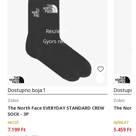
Részletek
Gyors nézet
Dostupno boja:
1
Dostupno
Zokni
Zokni
The North Face EVERYDAY STANDARD CREW
The North
SOCK - 3P
AKCIÓ
AJÁNLAT
7.199
Ft
5.459
Ft