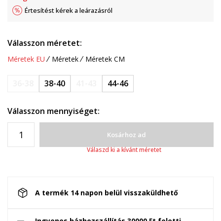
Értesítést kérek a leárazásról
Válasszon méretet:
Méretek EU
Méretek
Méretek CM
36-38
38-40
41-43
44-46
Válasszon mennyiséget:
Kosárhoz ad
Válaszd ki a kívánt méretet
A termék 14 napon belül visszaküldhető
Ingyenes házhozszállítás 30000 Ft feletti