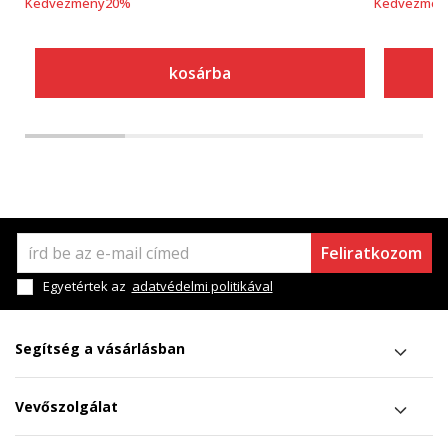
Kedvezmény
20
%
Kedvezmén
kosárba
Feliratkozom
Egyetértek az
adatvédelmi politikával
Segítség a vásárlásban
Vevőszolgálat