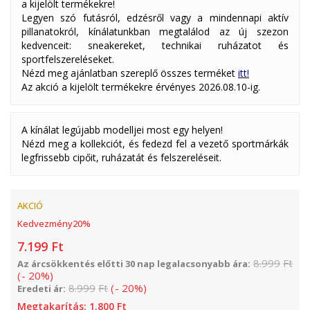
a kijelölt termékekre!
Legyen szó futásról, edzésről vagy a mindennapi aktív
pillanatokról, kínálatunkban megtalálod az új szezon
kedvenceit: sneakereket, technikai ruházatot és
sportfelszereléseket.
Nézd meg ajánlatban szereplő összes terméket
itt!
Az akció a kijelölt termékekre érvényes 2026.08.10-ig.
A kínálat legújabb modelljei most egy helyen!
Nézd meg a kollekciót, és fedezd fel a vezető sportmárkák
legfrissebb cipőit, ruházatát és felszereléseit.
AKCIÓ
Kedvezmény
20
%
7.199
Ft
8.999
Ft
Az árcsökkentés előtti 30 nap legalacsonyabb ára:
(
-
20
%
)
8.999
Ft
(
-
20
%
)
Eredeti ár:
Megtakarítás:
1.800
Ft