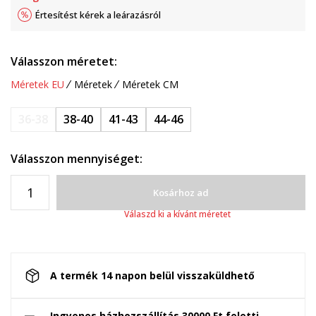
Értesítést kérek a leárazásról
Válasszon méretet:
Méretek EU
Méretek
Méretek CM
36-38
38-40
41-43
44-46
Válasszon mennyiséget:
Kosárhoz ad
Válaszd ki a kívánt méretet
A termék 14 napon belül visszaküldhető
Ingyenes házhozszállítás 30000 Ft feletti