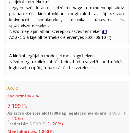
a kijelölt termékekre!
Legyen szó futásról, edzésről vagy a mindennapi aktív
pillanatokról, kínálatunkban megtalálod az új szezon
kedvenceit: sneakereket, technikai ruházatot és
sportfelszereléseket.
Nézd meg ajánlatban szereplő összes terméket
itt!
Az akció a kijelölt termékekre érvényes 2026.08.10-ig.
A kínálat legújabb modelljei most egy helyen!
Nézd meg a kollekciót, és fedezd fel a vezető sportmárkák
legfrissebb cipőit, ruházatát és felszereléseit.
AKCIÓ
Kedvezmény
20
%
7.199
Ft
8.999
Ft
Az árcsökkentés előtti 30 nap legalacsonyabb ára:
(
-
20
%
)
8.999
Ft
(
-
20
%
)
Eredeti ár:
Megtakarítás:
1.800
Ft