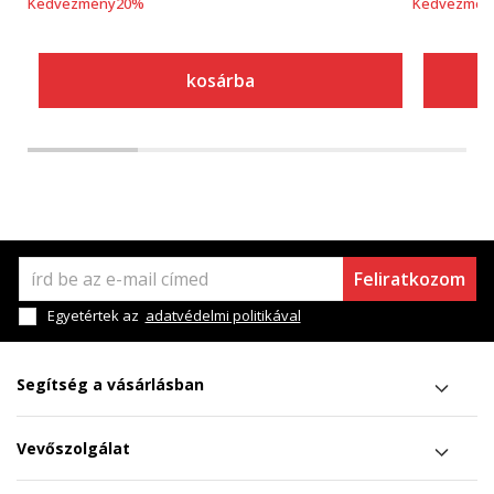
Kedvezmény
20
%
Kedvezmén
kosárba
Feliratkozom
Egyetértek az
adatvédelmi politikával
Segítség a vásárlásban
Vevőszolgálat