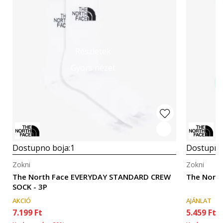
Részletek
Gyors nézet
Dostupno boja:
1
Dostupno
Zokni
Zokni
The North Face EVERYDAY STANDARD CREW
The North
SOCK - 3P
AKCIÓ
AJÁNLAT
7.199
Ft
5.459
Ft