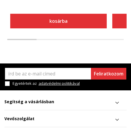
kosárba
Feliratkozom
Egyetértek az
adatvédelmi politikával
Segítség a vásárlásban
Vevőszolgálat