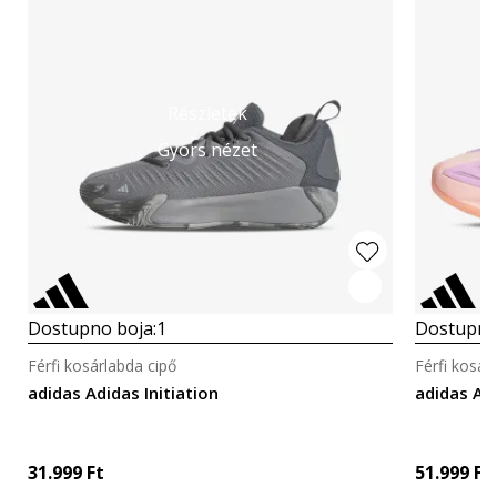
Részletek
Gyors nézet
Dostupno boja:
1
Dostupno
Férfi kosárlabda cipő
Férfi kosár
adidas Adidas Initiation
adidas A
31.999
Ft
51.999
Ft