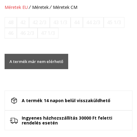
Méretek EU
Méretek
Méretek CM
48
42
42 2/3
43 1/3
44
44 2/3
45 1/3
46
46 2/3
47 1/3
A termék már nem elérhető
A termék 14 napon belül visszaküldhető
Ingyenes házhozszállítás 30000 Ft feletti
rendelés esetén