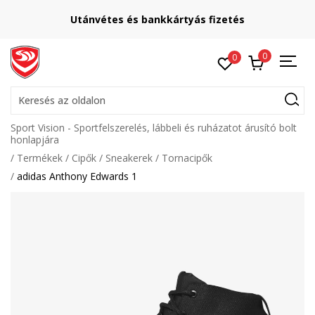
Utánvétes és bankkártyás fizetés
0
0
Keresés az oldalon
Sport Vision - Sportfelszerelés, lábbeli és ruházatot árusító bolt
honlapjára
Termékek
Cipők
Sneakerek
Tornacipők
adidas Anthony Edwards 1