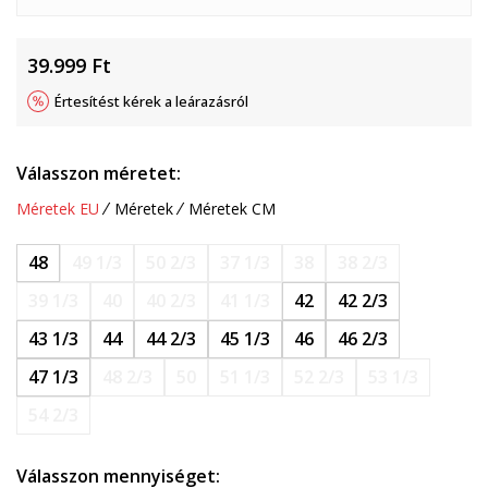
39.999
Ft
Értesítést kérek a leárazásról
Válasszon méretet:
Méretek EU
Méretek
Méretek CM
48
49 1/3
50 2/3
37 1/3
38
38 2/3
39 1/3
40
40 2/3
41 1/3
42
42 2/3
43 1/3
44
44 2/3
45 1/3
46
46 2/3
47 1/3
48 2/3
50
51 1/3
52 2/3
53 1/3
54 2/3
Válasszon mennyiséget: