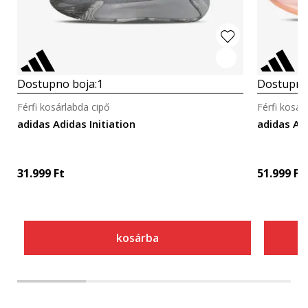
Dostupno boja:
1
Dostupno
Férfi kosárlabda cipő
Férfi kosár
adidas Adidas Initiation
adidas A
31.999
Ft
51.999
Ft
kosárba