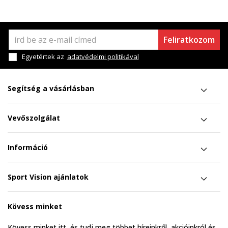
Feliratkozom
Egyetértek az
adatvédelmi politikával
Segítség a vásárlásban
Vevőszolgálat
Információ
Sport Vision ajánlatok
Kövess minket
Kövess minket itt, és tudj meg többet híreinkről, akcióinkról és