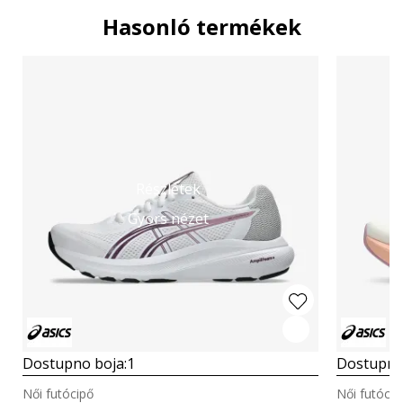
Hasonló termékek
Részletek
Gyors nézet
Dostupno boja:
1
Dostupno
Női futócipő
Női futócip