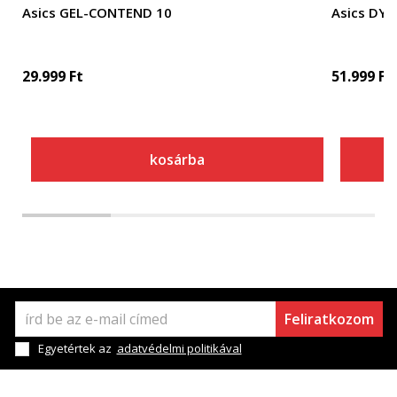
Asics GEL-CONTEND 10
Asics DY
29.999
Ft
51.999
Ft
kosárba
Feliratkozom
Egyetértek az
adatvédelmi politikával