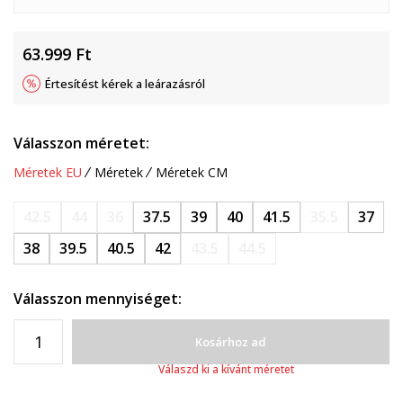
63.999
Ft
Értesítést kérek a leárazásról
Válasszon méretet:
Méretek EU
Méretek
Méretek CM
42.5
44
36
37.5
39
40
41.5
35.5
37
38
39.5
40.5
42
43.5
44.5
Válasszon mennyiséget:
Kosárhoz ad
Válaszd ki a kívánt méretet