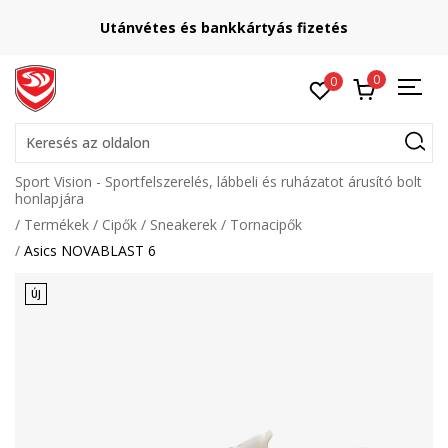
Utánvétes és bankkártyás fizetés
0
0
Keresés az oldalon
Sport Vision - Sportfelszerelés, lábbeli és ruházatot árusító bolt
honlapjára
Termékek
Cipők
Sneakerek
Tornacipők
Asics NOVABLAST 6
ÚJ