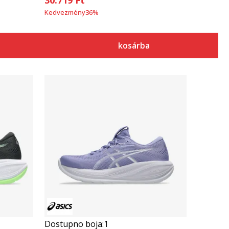
Kedvezmény
36
%
kosárba
Összehasonlítás
Dostupno boja:
1