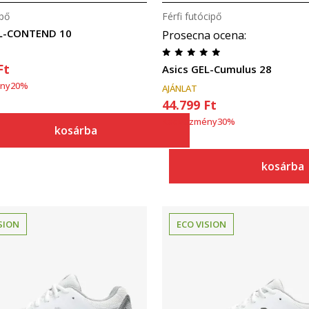
ipő
Férfi futócipő
EL-CONTEND 10
Prosecna ocena
:
Ft
Asics GEL-Cumulus 28
ny
20
%
AJÁNLAT
44.799
Ft
Kedvezmény
30
%
kosárba
kosárba
SION
ECO VISION
Összehasonlítás
Összehasonlítás