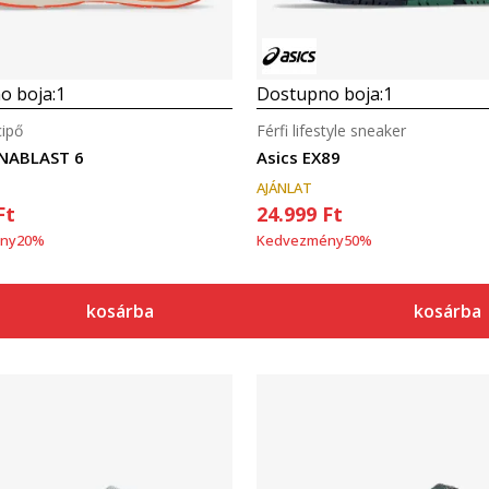
o boja:
1
Dostupno boja:
1
cipő
Férfi lifestyle sneaker
YNABLAST 6
Asics EX89
AJÁNLAT
Ft
24.999
Ft
ny
20
%
Kedvezmény
50
%
kosárba
kosárba