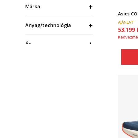
Márka
Asics CO
AJÁNLAT
Anyag/technológia
53.199
Kedvezmé
Ár