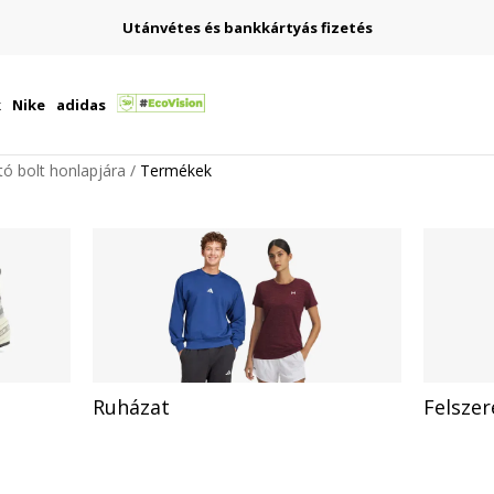
Lépj velünk kapcsolatba
online@sport-vision.hu
k
Nike
adidas
ító bolt honlapjára
Termékek
Ruházat
Felszer