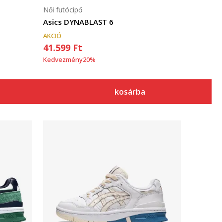
Női futócipő
Asics DYNABLAST 6
AKCIÓ
41.599
Ft
Kedvezmény
20
%
kosárba
Összehasonlítás