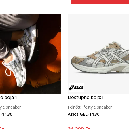
Összehasonlítás
Összehasonlítás
o boja:
1
Dostupno boja:
1
style sneaker
Felnőtt lifestyle sneaker
l-1130
Asics GEL-1130
Ft
34.299
Ft