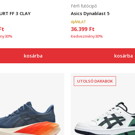
Férfi futócipő
URT FF 3 CLAY
Asics Dynablast 5
AJÁNLAT
Ft
36.399
Ft
ny
30
%
Kedvezmény
30
%
kosárba
kosárba
UTOLSÓ DARABOK
Összehasonlítás
Összehasonlítás