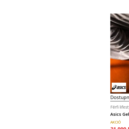
Dostupn
Férfi life
Asics Ge
AKCIÓ
31.999