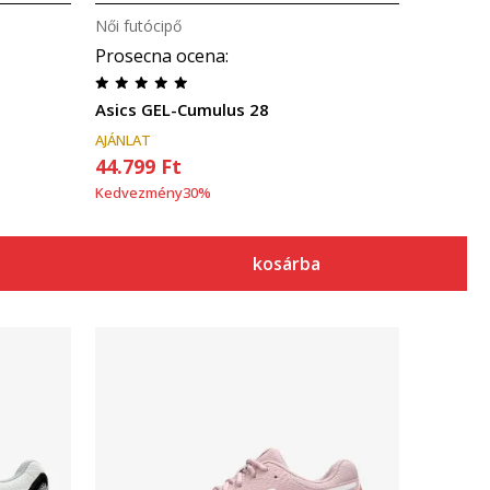
Női futócipő
Prosecna ocena
:
Asics GEL-Cumulus 28
AJÁNLAT
44.799
Ft
Kedvezmény
30
%
kosárba
Összehasonlítás