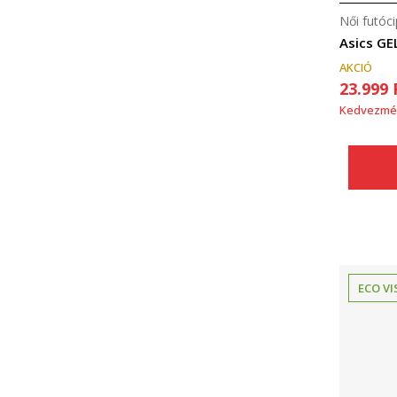
Női futóc
Asics G
AKCIÓ
23.999
Kedvezmé
ECO VI