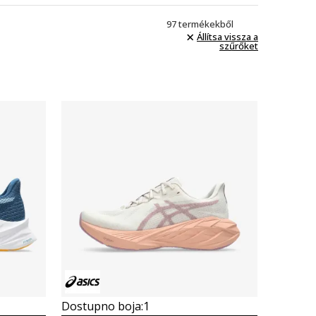
97
termékekből
Állítsa vissza a
szűrőket
Összehasonlítás
Dostupno boja:
1