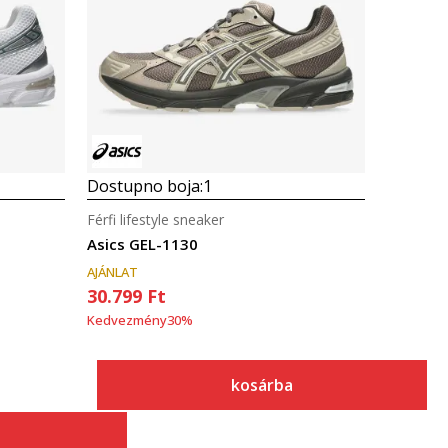
Összehasonlítás
Dostupno boja:
1
Férfi lifestyle sneaker
Asics GEL-1130
AJÁNLAT
30.799
Ft
Kedvezmény
30
%
kosárba