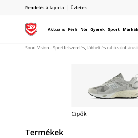
Rendelés állapota
Üzletek
etén
Utánvétes és bankkártyás fizetés
Aktuális
Férfi
Női
Gyerek
Sport
Márká
Sport Vision - Sportfelszerelés, lábbeli és ruházatot árus
Cipők
Termékek