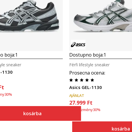
Összehasonlítás
Összehasonlítás
o boja:
1
Dostupno boja:
1
style sneaker
Férfi lifestyle sneaker
l-1130
Prosecna ocena
:
Ft
Asics GEL-1130
ny
30
%
AJÁNLAT
27.999
Ft
Kedvezmény
30
%
kosárba
kosárba