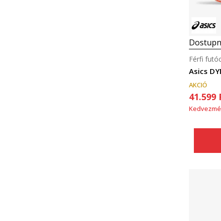
Dostupn
Férfi futó
Asics D
AKCIÓ
41.599
Kedvezmé