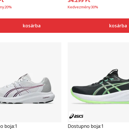
ny
20
%
Kedvezmény
30
%
kosárba
kosárba
Összehasonlítás
Összehasonlítás
o boja:
1
Dostupno boja:
1