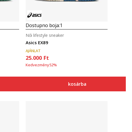
Dostupno boja:
1
Női lifestyle sneaker
Asics EX89
AJÁNLAT
25.000
Ft
Kedvezmény
52
%
kosárba