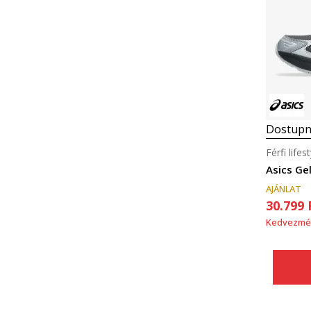
Dostupn
Férfi life
Asics Ge
AJÁNLAT
30.799
Kedvezmé