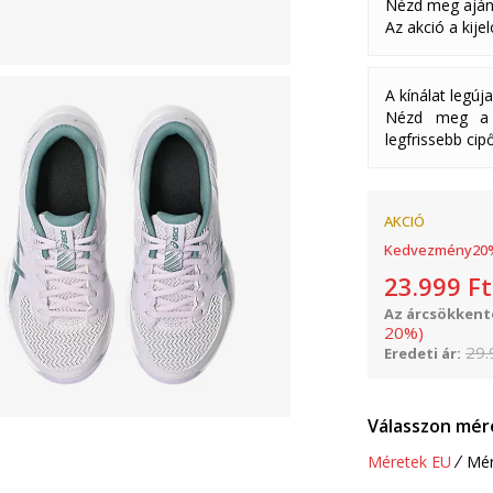
Nézd meg aján
Az akció a kije
A kínálat legúj
Nézd meg a k
legfrissebb cipő
AKCIÓ
Kedvezmény
20
23.999
Ft
Az árcsökkenté
20
%
)
29.
Eredeti ár:
Válasszon mér
Méretek EU
Mér