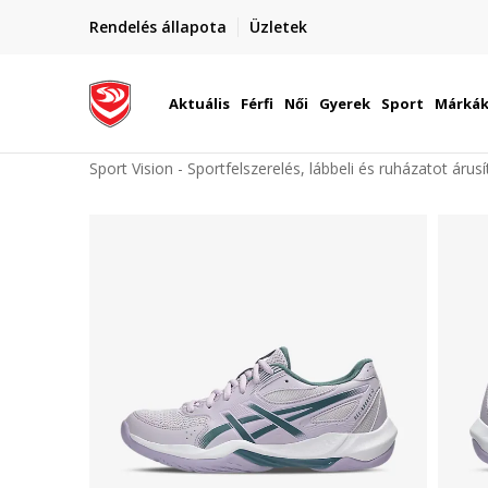
elünkre!
Rendelés állapota
Üzletek
Szállítás Magyarország területén
óinknak
Aktuális
Férfi
Női
Gyerek
Sport
Márká
Sport Vision - Sportfelszerelés, lábbeli és ruházatot árus