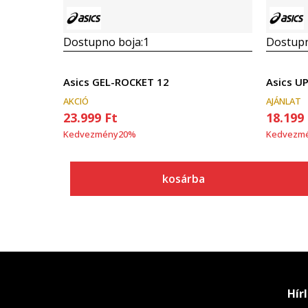
Dostupno boja:
1
Dostupn
Asics GEL-ROCKET 12
Asics U
AKCIÓ
AJÁNLAT
23.999
Ft
18.199
Kedvezmény
20
%
Kedvezm
kosárba
Hír