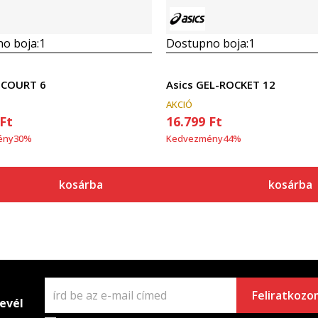
o boja:
1
Dostupno boja:
1
PCOURT 6
Asics GEL-ROCKET 12
AKCIÓ
Ft
16.799
Ft
ény
30
%
Kedvezmény
44
%
kosárba
kosárba
Feliratkozo
levél