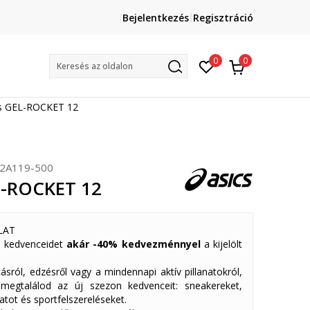
Lépj velünk kapcsolatba
Bejelentkezés
Regisztráció
online@sport-vision.hu
Mun
0
0
Keresés az oldalon
cs GEL-ROCKET 12
2A119-500
L-ROCKET 12
LAT
 kedvenceidet
akár -40% kedvezménnyel
a kijelölt
ásról, edzésről vagy a mindennapi aktív pillanatokról,
 megtalálod az új szezon kedvenceit: sneakereket,
atot és sportfelszereléseket.