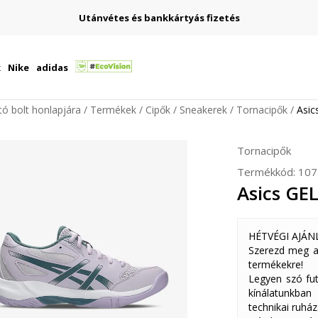
Utánvétes és bankkártyás fizetés
k
Nike
adidas
ító bolt honlapjára
Termékek
Cipők
Sneakerek
Tornacipők
Asi
Tornacipők
Termékkód:
107
Asics GE
HÉTVÉGI AJÁN
Szerezd meg a
termékekre!
Legyen szó fut
kínálatunkban
technikai ruház