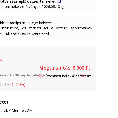
latban szereplő összes terméket
itt!
lölt termékekre érvényes 2026.08.10-ig.
abb modelljei most egy helyen!
ollekciót, és fedezd fel a vezető sportmárkák
it, ruházatát és felszereléseit.
%
Megtakarítás:
6.000
Ft
29.999
Ft
(
-
s előtti 30 nap legalacsonyabb ára:
Értesítést kérek a leárazásról
999
Ft
(
-
20
%
)
etet:
etek
Méretek CM