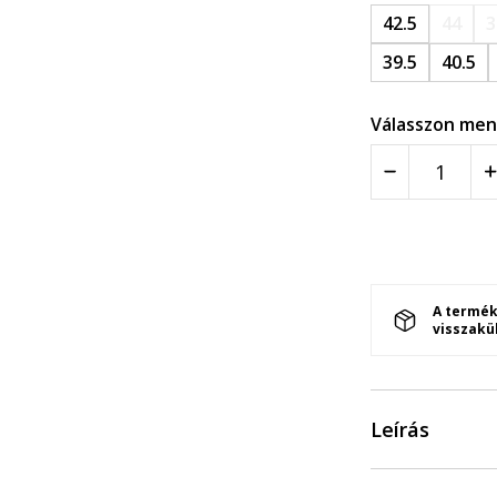
42.5
44
3
39.5
40.5
Válasszon men
A termék
visszakü
Leírás