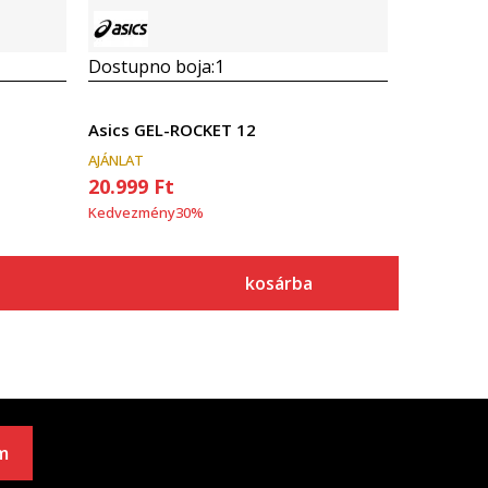
Dostupno boja:
1
Asics GEL-ROCKET 12
AJÁNLAT
20.999
Ft
Kedvezmény
30
%
kosárba
m