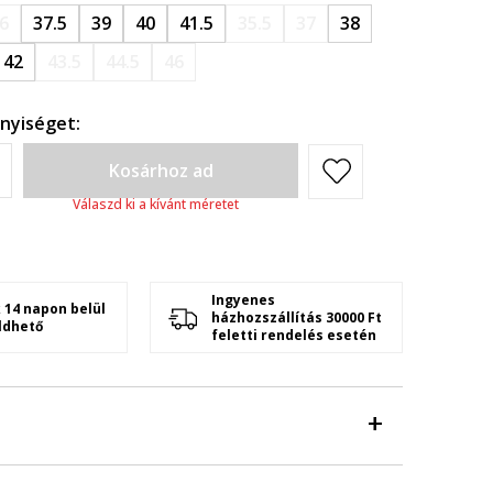
6
37.5
39
40
41.5
35.5
37
38
42
43.5
44.5
46
nyiséget:
Kosárhoz ad
Válaszd ki a kívánt méretet
Ingyenes
 14 napon belül
házhozszállítás 30000 Ft
ldhető
feletti rendelés esetén