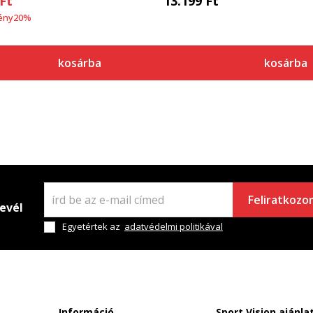
Ft
13.199
Ft
ény
20
%
kosárba
kosárba
Feliratkozo
levél
Egyetértek az
adatvédelmi politikával
Információ
Sport Vision ajánla