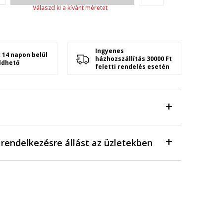
Válaszd ki a kívánt méretet
Ingyenes
 14 napon belül
házhozszállítás 30000 Ft
ldhető
feletti rendelés esetén
a rendelkezésre állást az üzletekben