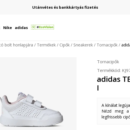
Utánvétes és bankkártyás fizetés
k
Nike
adidas
ító bolt honlapjára
Termékek
Cipők
Sneakerek
Tornacipők
adid
Tornacipők
Termékkód:
KJ9
adidas T
I
A kínálat legúj
Nézd meg a k
legfrissebb cipő