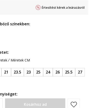
Értesítést kérek a leárazásról
nböző színekben:
etet:
etek
Méretek CM
21
23.5
23
25
24
26
25.5
27
nyiséget:
Kosárhoz ad