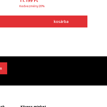
11.199
Ft
Kedvezmény
20
%
kosárba
m
tok
Kövess minket