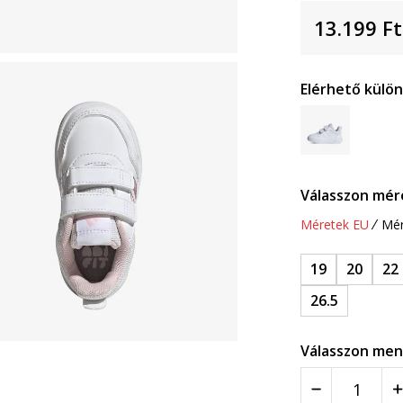
13.199
Ft
Elérhető külö
Válasszon mér
Méretek EU
Mér
19
20
22
26.5
Válasszon men