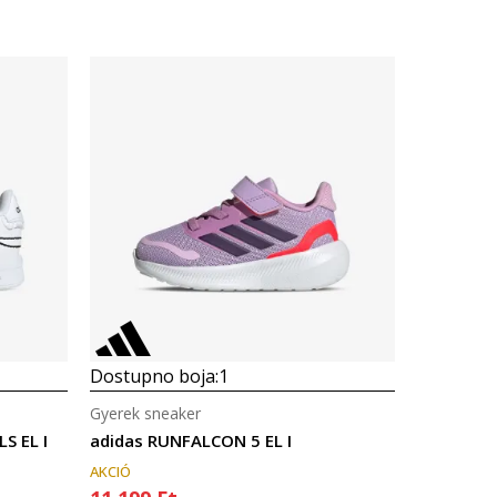
Dostupno boja:
1
Gyerek sneaker
S EL I
adidas RUNFALCON 5 EL I
AKCIÓ