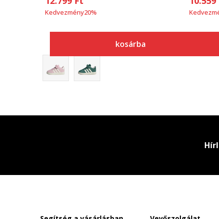
12.799
Ft
10.559
Kedvezmény
20
%
Kedvezm
kosárba
Hír
Segítség a vásárlásban
Vevőszolgálat