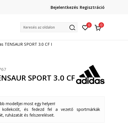
Lépj velünk kapcsolatba
Bejelentkezés
Regisztráció
online@sport-vision.hu
Mun
0
0
Keresés az oldalon
as TENSAUR SPORT 3.0 CF I
767
ENSAUR SPORT 3.0 CF
abb modelljei most egy helyen!
ollekciót, és fedezd fel a vezető sportmárkák
it, ruházatát és felszereléseit.