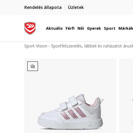
elünkre!
Rendelés állapota
Üzletek
Szállítás Magyarország területén
óinknak
Aktuális
Férfi
Női
Gyerek
Sport
Márká
Sport Vision - Sportfelszerelés, lábbeli és ruházatot árus
ÚJ