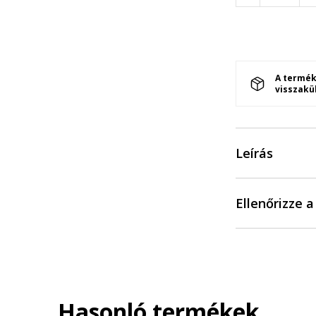
A termék
visszakü
Leírás
Ellenőrizze 
Hasonló termékek