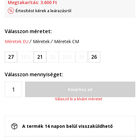
Megtakarítás:
3.600
Ft
Értesítést kérek a leárazásról
Válasszon méretet:
Méretek EU
Méretek
Méretek CM
27
19.5
21
22
23.5
25
26
Válasszon mennyiséget:
Kosárhoz ad
Válaszd ki a kívánt méretet
A termék 14 napon belül visszaküldhető