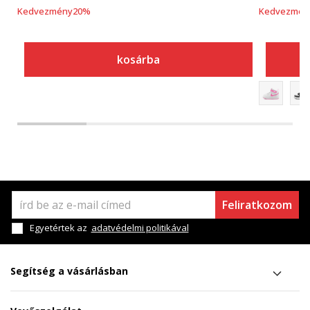
Kedvezmény
20
%
Kedvezmén
kosárba
Feliratkozom
Egyetértek az
adatvédelmi politikával
Segítség a vásárlásban