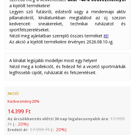
a kijelölt termékekre!
Legyen szó futásról, edzésről vagy a mindennapi aktív
pillanatokról, kínálatunkban megtalálod az új szezon
kedvenceit: sneakereket, technikai ruházatot és
sportfelszereléseket.
Nézd meg ajánlatban szereplő összes terméket
itt!
Az akció a kijelölt termékekre érvényes 2026.08.10-ig.
A kínálat legújabb modelljei most egy helyen!
Nézd meg a kollekciót, és fedezd fel a vezető sportmárkák
legfrissebb cipőit, ruházatát és felszereléseit.
AKCIÓ
Kedvezmény
20
%
14.399
Ft
17.999
Az árcsökkentés előtti 30 nap legalacsonyabb ára:
Ft
(
-
20
%
)
17.999
Ft
(
-
20
%
)
Eredeti ár: