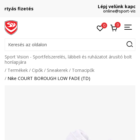
Lépj velünk kapcsolatba
online@sport-vision.hu
0
0
Keresés az oldalon
Sport Vision - Sportfelszerelés, lábbeli és ruházatot árusító bolt
honlapjára
Termékek
Cipők
Sneakerek
Tornacipők
Nike COURT BOROUGH LOW FADE (TD)