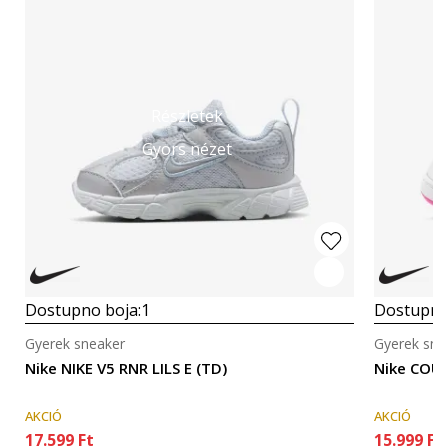
Részletek
Gyors nézet
Dostupno boja:
1
Dostupno
Gyerek sneaker
Gyerek sne
Nike NIKE V5 RNR LILS E (TD)
Nike COU
AKCIÓ
AKCIÓ
17.599
Ft
15.999
Ft