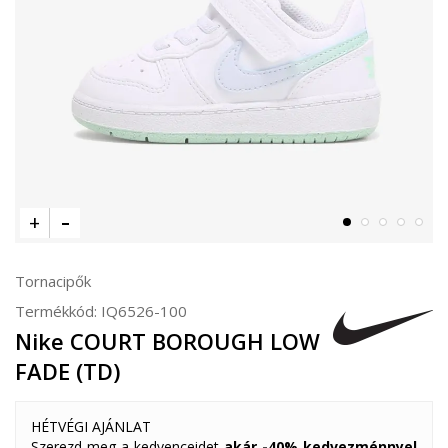
Tornacipők
Termékkód:
IQ6526-100
Nike COURT BOROUGH LOW
FADE (TD)
HÉTVÉGI AJÁNLAT
Szerezd meg a kedvenceidet
akár -40% kedvezménnyel