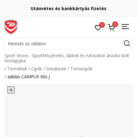
Utánvétes és bankkártyás fizetés
0
0
Keresés az oldalon
Sport Vision - Sportfelszerelés, lábbeli és ruházatot árusító bolt
honlapjára
Termékek
Cipők
Sneakerek
Tornacipők
adidas CAMPUS 00s J
ÚJ