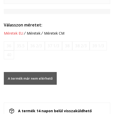
Válasszon méretet:
Méretek EU
Méretek
Méretek CM
36
35.5
36 2/3
37 1/3
38
38 2/3
39 1/3
40
A termék már nem elérhető
A termék 14 napon belül visszaküldhető