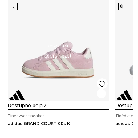
ÚJ
ÚJ
Részletek
Gyors nézet
Dostupno boja:
2
Dostupno
Tinédzser sneaker
Tinédzser 
adidas GRAND COURT 00s K
adidas GR