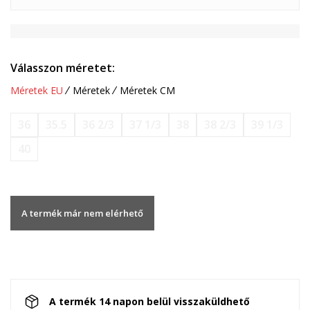
Válasszon méretet:
Méretek EU
Méretek
Méretek CM
36
35.5
36 2/3
37 1/3
38
38 2/3
39 1/3
40
A termék már nem elérhető
A termék 14 napon belül visszaküldhető