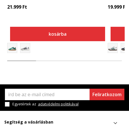
21.999
Ft
19.999
Ft
kosárba
Feliratkozom
Egyetértek az
adatvédelmi politikával
Segítség a vásárlásban