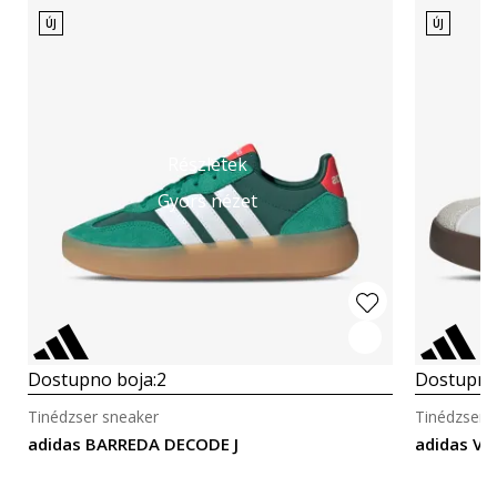
ÚJ
ÚJ
Részletek
Gyors nézet
Dostupno boja:
2
Dostupno
Tinédzser sneaker
Tinédzser 
adidas BARREDA DECODE J
adidas VL