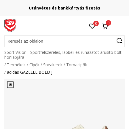
Utánvétes és bankkártyás fizetés
0
0
Keresés az oldalon
Sport Vision - Sportfelszerelés, lábbeli és ruházatot árusító bolt
honlapjára
Termékek
Cipők
Sneakerek
Tornacipők
adidas GAZELLE BOLD J
ÚJ