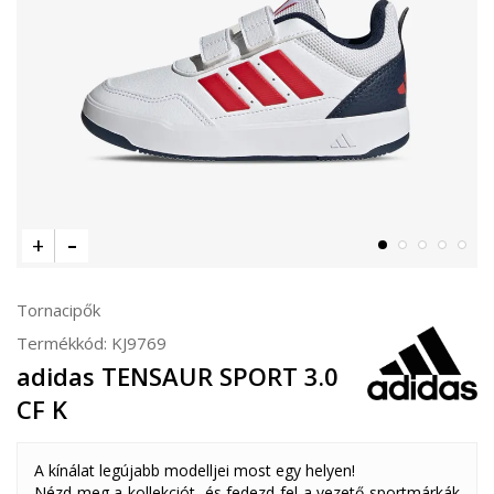
Tornacipők
Termékkód:
KJ9769
adidas TENSAUR SPORT 3.0
CF K
A kínálat legújabb modelljei most egy helyen!
Nézd meg a kollekciót, és fedezd fel a vezető sportmárkák