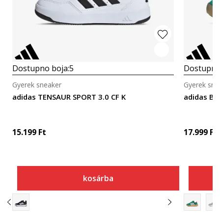
Dostupno boja:
5
Dostupno
Gyerek sneaker
Gyerek sne
adidas TENSAUR SPORT 3.0 CF K
adidas B
15.199
Ft
17.999
Ft
kosárba