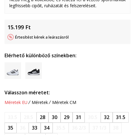
legfrissebb cipőit, ruházatát és felszereléseit.
15.199
Ft
Értesítést kérek a leárazásról
Elérhető különböző színekben:
Válasszon méretet:
Méretek EU
Méretek
Méretek CM
33.5
28.5
28
30
29
31
30.5
32
31.5
35
36
33
34
35.5
36 2/3
37 1/3
38