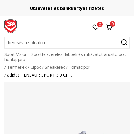
Utánvétes és bankkártyás fizetés
0
0
Keresés az oldalon
Sport Vision - Sportfelszerelés, lábbeli és ruházatot árusító bolt
honlapjára
Termékek
Cipők
Sneakerek
Tornacipők
adidas TENSAUR SPORT 3.0 CF K