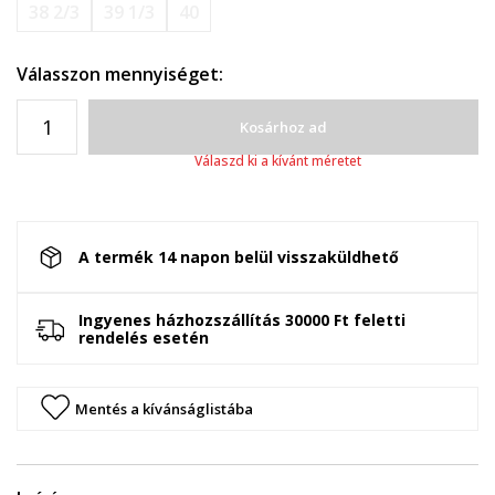
38 2/3
39 1/3
40
Válasszon mennyiséget:
Kosárhoz ad
Válaszd ki a kívánt méretet
A termék 14 napon belül visszaküldhető
Ingyenes házhozszállítás 30000 Ft feletti
rendelés esetén
Mentés a kívánságlistába