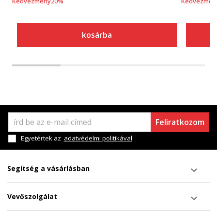
Kedvezmény
20
%
Kedvezmén
kosárba
Feliratkozom
Egyetértek az
adatvédelmi politikával
Segítség a vásárlásban
Vevőszolgálat