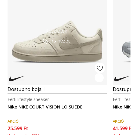
Részletek
Gyors nézet
Dostupno boja:
1
Dostupno
Férfi lifestyle sneaker
Férfi lifest
Nike NIKE COURT VISION LO SUEDE
Nike NIKE
AKCIÓ
AKCIÓ
25.599
Ft
41.599
Ft