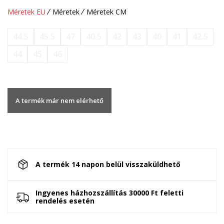
Méretek EU
Méretek
Méretek CM
44.5
45.5
47
40.5
42
43
40
41
42.5
44
45
46
A termék már nem elérhető
A termék 14 napon belül visszaküldhető
Ingyenes házhozszállítás 30000 Ft feletti
rendelés esetén