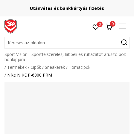
Utánvétes és bankkártyás fizetés
0
0
Keresés az oldalon
Sport Vision - Sportfelszerelés, lábbeli és ruházatot árusító bolt
honlapjára
Termékek
Cipők
Sneakerek
Tornacipők
Nike NIKE P-6000 PRM