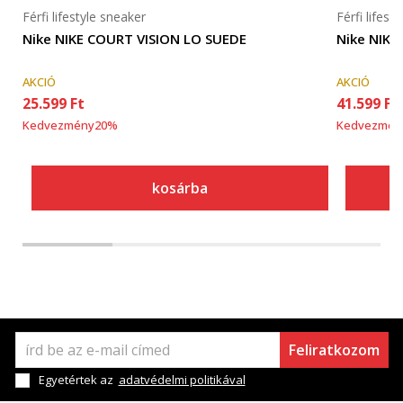
Férfi lifestyle sneaker
Férfi lifest
Nike NIKE COURT VISION LO SUEDE
Nike NIKE
AKCIÓ
AKCIÓ
25.599
Ft
41.599
Ft
Kedvezmény
20
%
Kedvezmén
kosárba
Feliratkozom
Egyetértek az
adatvédelmi politikával