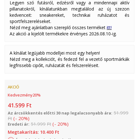
Legyen szó futásról, edzésről vagy a mindennapi aktív
pillanatokról, kínálatunkban megtalálod az új szezon
kedvenceit: sneakereket, technikai ruházatot és
sportfelszereléseket.
Nézd meg ajánlatban szereplő összes terméket
itt!
Az akció a kijelölt termékekre érvényes 2026.08.10-ig.
A kínálat legújabb modelljei most egy helyen!
Nézd meg a kollekciót, és fedezd fel a vezető sportmárkák
legfrissebb cipőit, ruházatát és felszereléseit.
AKCIÓ
Kedvezmény
20
%
41.599
Ft
51.999
Az árcsökkentés előtti 30 nap legalacsonyabb ára:
Ft
(
-
20
%
)
51.999
Ft
(
-
20
%
)
Eredeti ár:
Megtakarítás:
10.400
Ft