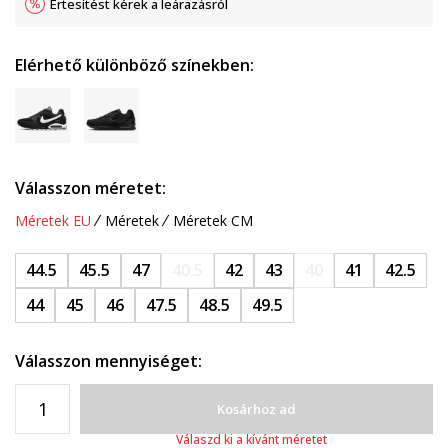
Értesítést kérek a leárazásról
Elérhető különböző színekben:
Válasszon méretet:
Méretek EU
Méretek
Méretek CM
44.5
45.5
47
40.5
42
43
40
41
42.5
44
45
46
47.5
48.5
49.5
Válasszon mennyiséget:
Kosárhoz ad
Válaszd ki a kívánt méretet