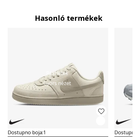
Hasonló termékek
Részletek
Gyors nézet
Dostupno boja:
1
Dostupno