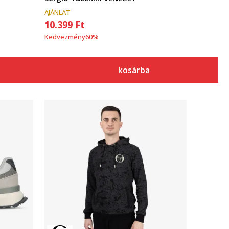
AJÁNLAT
10.399
Ft
Kedvezmény
60
%
kosárba
Összehasonlítás