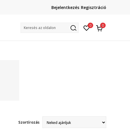
Lépj velünk kapcsolatba
Bejelentkezés
Regisztráció
online@sport-vision.hu
Mun
0
0
Keresés az oldalon
Szortírozás