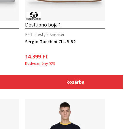
Dostupno boja:
1
Férfi lifestyle sneaker
Sergio Tacchini CLUB 82
14.399
Ft
Kedvezmény
40
%
kosárba