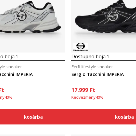
Összehasonlítás
Összehasonlítás
o boja:
1
Dostupno boja:
1
style sneaker
Férfi lifestyle sneaker
acchini IMPERIA
Sergio Tacchini IMPERIA
Ft
17.999
Ft
ny
40
%
Kedvezmény
40
%
kosárba
kosárba