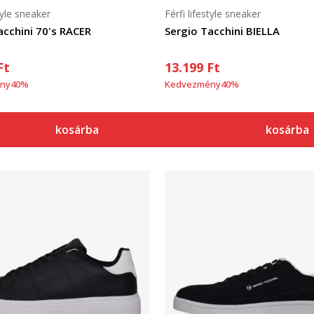
style sneaker
Férfi lifestyle sneaker
acchini 70's RACER
Sergio Tacchini BIELLA
Ft
13.199
Ft
ny
40
%
Kedvezmény
40
%
kosárba
kosárba
Összehasonlítás
Összehasonlítás