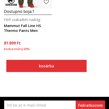
Dostupno boja:
1
Férfi szabadtéri nadrág
Mammut Fall Line HS
Thermo Pants Men
81.899
Ft
Kedvezmény
30
%
kosárba
Feliratkozom