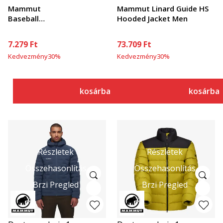
Mammut
Mammut Linard Guide HS
Baseball
Hooded Jacket Men
Cap
Mammut
7.279
Ft
73.709
Ft
Kedvezmény
30
%
Kedvezmény
30
%
kosárba
kosárba
Részletek
Részletek
Összehasonlítás
Összehasonlítás
Brzi Pregled
Brzi Pregled