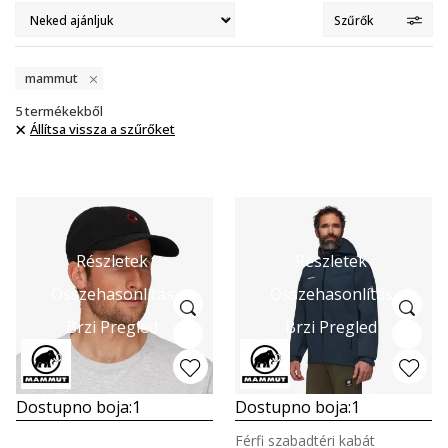
Szűrők
mammut
5
termékekből
Állítsa vissza a szűrőket
Részletek
Részletek
Összehasonlítás
Összehasonlítás
Brzi Pregled
Brzi Pregled
Dostupno boja:
1
Dostupno boja:
1
Férfi szabadtéri kabát