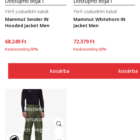
Dostupno boja:
1
Dostupno boja:
1
Férfi szabadtéri kabát
Férfi szabadtéri kabát
Mammut Sender IN
Mammut Whitehorn IN
Hooded Jacket Men
Jacket Men
68.249
Ft
72.379
Ft
Kedvezmény
30
%
Kedvezmény
30
%
kosárba
kosárba
Részletek
Összehasonlítás
Brzi Pregled