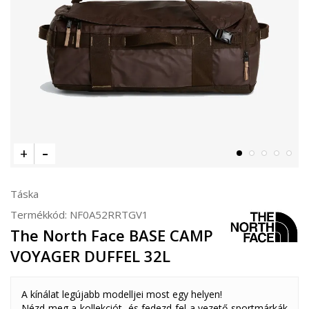
Táska
Termékkód:
NF0A52RRTGV1
The North Face BASE CAMP
VOYAGER DUFFEL 32L
A kínálat legújabb modelljei most egy helyen!
Nézd meg a kollekciót, és fedezd fel a vezető sportmárkák