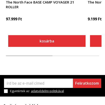
The North Face BASE CAMP VOYAGER 21
The North
ROLLER
97.999
Ft
9.199
Ft
kosárba
Feliratkozom
Egyetértek az
adatvédelmi politikával