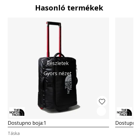
Hasonló termékek
Részletek
Gyors nézet
Dostupno boja:
1
Dostupno
Táska