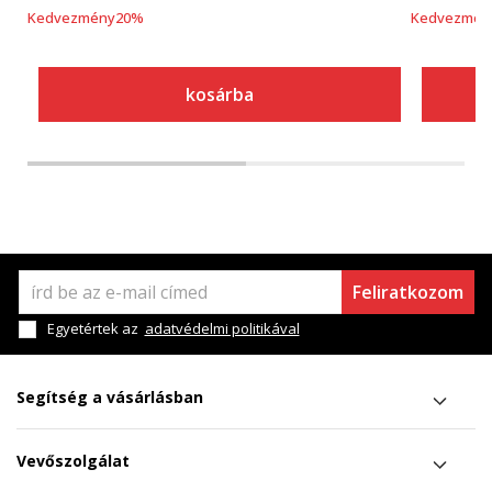
Kedvezmény
20
%
Kedvezmén
kosárba
Feliratkozom
Egyetértek az
adatvédelmi politikával
Segítség a vásárlásban
Vevőszolgálat