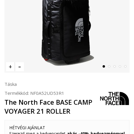
Táska
Termékkód:
NF0A52UD53R1
The North Face BASE CAMP
VOYAGER 21 ROLLER
HÉTVÉGI AJÁNLAT
Szerezd meg a kedvenceidet
akár -40% kedvezménnyel