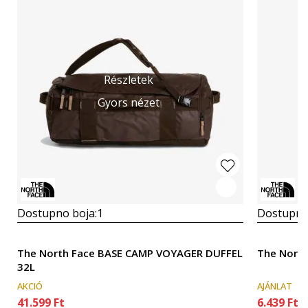
Részletek
Gyors nézet
Dostupno boja:
1
Dostupno
The North Face BASE CAMP VOYAGER DUFFEL
The North
32L
AKCIÓ
AJÁNLAT
41.599
Ft
6.439
Ft