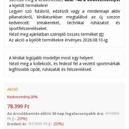
a kijelölt termékekre!
Legyen szó futásról, edzésről vagy a mindennapi aktív
pillanatokról, kínálatunkban megtalálod az új szezon
kedvenceit: sneakereket, technikai ruházatot és
sportfelszereléseket.
Nézd meg ajánlatban szereplő összes terméket
itt!
Az akció a kijelölt termékekre érvényes 2026.08.10-ig.
A kínálat legújabb modelljei most egy helyen!
Nézd meg a kollekciót, és fedezd fel a vezető sportmárkák
legfrissebb cipőit, ruházatát és felszereléseit.
AKCIÓ
Kedvezmény
20
%
78.399
Ft
97.999
Az árcsökkentés előtti 30 nap legalacsonyabb ára:
Ft
(
-
20
%
)
97.999
Ft
(
-
20
%
)
Eredeti ár: