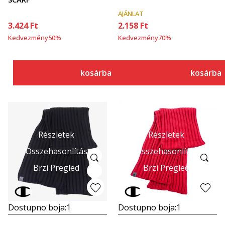
AJÁNLAT
3.424
Ft
2.158
Ft
Kedvezmény
50
%
Kedvezmény
70
%
kosárba
kosárba
Részletek
Részletek
Összehasonlítás
Összehasonlítás
Brzi Pregled
Brzi Pregled
Dostupno boja:
1
Dostupno boja:
1