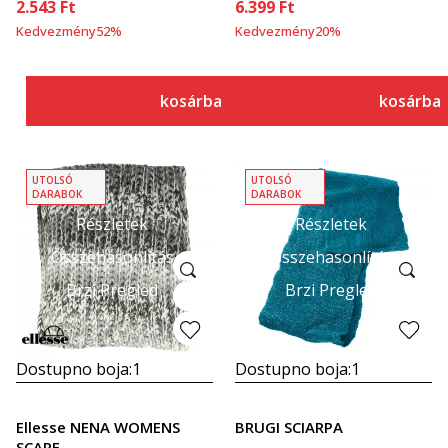
2.543
Ft
6.399
Ft
Kedvezmény
52
%
Kedvezmény
20
%
kosárba
kosárba
UTOLSÓ
UTOLSÓ
DARABOK
DARABOK
Részletek
Részletek
Összehasonlítás
Összehasonlítás
Brzi Pregled
Brzi Pregled
Dostupno boja:
1
Dostupno boja:
1
Ellesse NENA WOMENS
BRUGI SCIARPA
SCARF