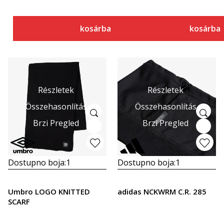
kosárba
kosárba
Részletek
Részletek
Összehasonlítás
Összehasonlítás
Brzi Pregled
Brzi Pregled
Dostupno boja:
1
Dostupno boja:
1
Umbro LOGO KNITTED
adidas NCKWRM C.R. 285
SCARF