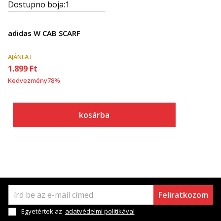
Dostupno boja:
1
adidas W CAB SCARF
AJÁNLAT
1.899
Ft
Kedvezmény
78
%
kosárba
Feliratkozom
Egyetértek az
adatvédelmi politikával