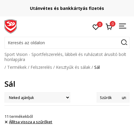
Utánvétes és bankkártyás fizetés
0
0
Keresés az oldalon
Sport Vision - Sportfelszerelés, lábbeli és ruházatot árusító bolt
honlapjára
Termékek
Felszerelés
Kesztyűk és sálak
Sál
Sál
Szűrők
11
termékekből
Állítsa vissza a szűrőket