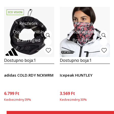
ECO VISION
Részletek
Részletek
Összehasonlítás
Összehasonlítás
Brzi Pregled
Brzi Pregled
Dostupno boja:
1
Dostupno boja:
1
adidas COLD.RDY NCKWRM
Icepeak HUNTLEY
6.799
Ft
3.569
Ft
Kedvezmény
39
%
Kedvezmény
30
%