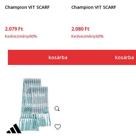
Champion VIT SCARF
Champion VIT SCARF
2.079
Ft
2.080
Ft
Kedvezmény
60
%
Kedvezmény
60
%
kosárba
kosárba
Részletek
Összehasonlítás
Brzi Pregled