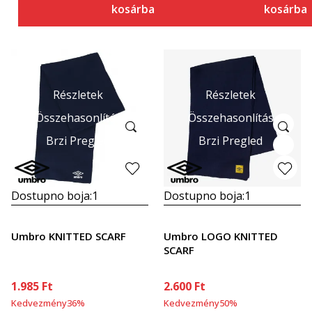
kosárba
kosárba
Részletek
Részletek
Összehasonlítás
Összehasonlítás
Brzi Pregled
Brzi Pregled
Dostupno boja:
1
Dostupno boja:
1
Umbro KNITTED SCARF
Umbro LOGO KNITTED
SCARF
1.985
Ft
2.600
Ft
Kedvezmény
36
%
Kedvezmény
50
%