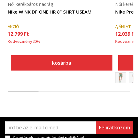
Női kerékpáros nadrág
Női kerékp
Nike W NK DF ONE HR 8" SHRT USEAM
Nike Pro
AKCIÓ
AJÁNLAT
12.799
Ft
12.039
Ft
Kedvezmény
20
%
Kedvezmén
kosárba
Feliratkozom
Egyetértek az
adatvédelmi politikával