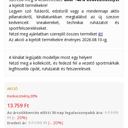
a kijelölt termékekre!
Legyen szó futásról, edzésről vagy a mindennapi aktív
pillanatokról, kínálatunkban megtalálod az új szezon
kedvenceit: sneakereket, technikai ruházatot és
sportfelszereléseket.
Nézd meg ajánlatban szereplő összes terméket
itt!
Az akció a kijelölt termékekre érvényes 2026.08.10-ig.
A kínálat legújabb modelljei most egy helyen!
Nézd meg a kollekciót, és fedezd fel a vezető sportmárkák
legfrissebb cipőit, ruházatát és felszereléseit.
AKCIÓ
Kedvezmény
20
%
13.759
Ft
17.199
Az árcsökkentés előtti 30 nap legalacsonyabb ára:
Ft
(
-
20
%
)
17.199
Ft
(
-
20
%
)
Eredeti ár: