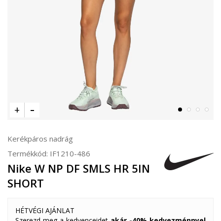
Kerékpáros nadrág
Termékkód:
IF1210-486
Nike W NP DF SMLS HR 5IN
SHORT
HÉTVÉGI AJÁNLAT
Szerezd meg a kedvenceidet
akár -40% kedvezménnyel