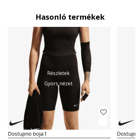
Hasonló termékek
Részletek
Gyors nézet
Dostupno boja:
1
Dostupno