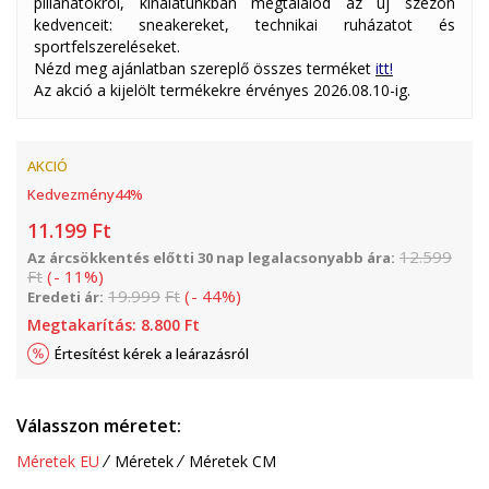
pillanatokról, kínálatunkban megtalálod az új szezon
kedvenceit: sneakereket, technikai ruházatot és
sportfelszereléseket.
Nézd meg ajánlatban szereplő összes terméket
itt!
Az akció a kijelölt termékekre érvényes 2026.08.10-ig.
AKCIÓ
Kedvezmény
44
%
11.199
Ft
12.599
Az árcsökkentés előtti 30 nap legalacsonyabb ára:
Ft
(
-
11
%
)
19.999
Ft
(
-
44
%
)
Eredeti ár:
Megtakarítás:
8.800
Ft
Értesítést kérek a leárazásról
Válasszon méretet:
Méretek EU
Méretek
Méretek CM