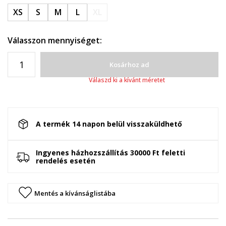
XS
S
M
L
XL
Válasszon mennyiséget:
Kosárhoz ad
Válaszd ki a kívánt méretet
A termék 14 napon belül visszaküldhető
Ingyenes házhozszállítás 30000 Ft feletti
rendelés esetén
Mentés a kívánságlistába