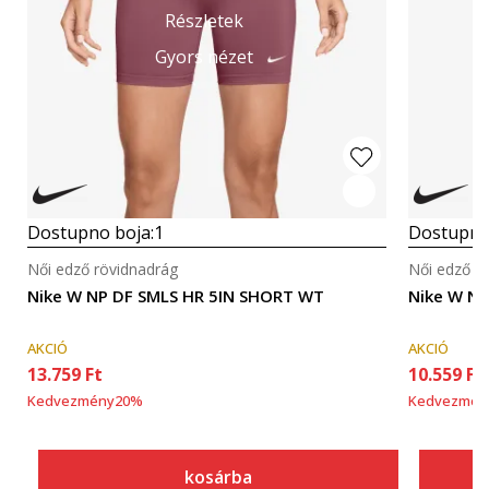
Részletek
Gyors nézet
Dostupno boja:
1
Dostupno
Női edző rövidnadrág
Női edző r
Nike W NP DF SMLS HR 5IN SHORT WT
Nike W N
AKCIÓ
AKCIÓ
13.759
Ft
10.559
Ft
Kedvezmény
20
%
Kedvezmén
kosárba