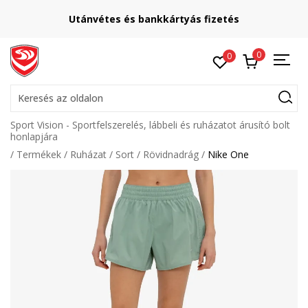
Utánvétes és bankkártyás fizetés
0
0
Keresés az oldalon
Sport Vision - Sportfelszerelés, lábbeli és ruházatot árusító bolt
honlapjára
Termékek
Ruházat
Sort
Rövidnadrág
Nike One