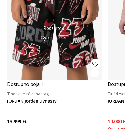
Részletek
Gyors nézet
Dostupno boja:
1
Dostupno
Tinédzser rövidnadrág
Tinédzser 
JORDAN Jordan Dynasty
JORDAN J
13.999
Ft
10.000
Ft
Kedvezmén