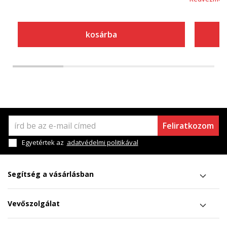
kosárba
Feliratkozom
Egyetértek az
adatvédelmi politikával
Segítség a vásárlásban
Vevőszolgálat