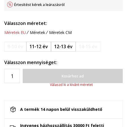
Értesítést kérek a leárazásról
Válasszon méretet:
Méretek EU
Méretek
Méretek CM
9-10 év
11-12 év
12-13 év
14-15 év
Válasszon mennyiséget:
Kosárhoz ad
Válaszd ki a kívánt méretet
A termék 14 napon belül visszaküldhető
Ingyenes házhozszállítás 30000 Ft feletti