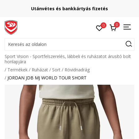
Utánvétes és bankkártyás fizetés
0
0
Keresés az oldalon
Sport Vision - Sportfelszerelés, lábbeli és ruházatot árusító bolt
honlapjára
Termékek
Ruházat
Sort
Rövidnadrág
JORDAN JDB MJ WORLD TOUR SHORT