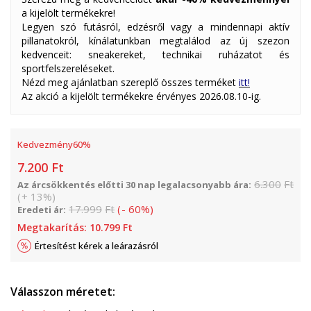
a kijelölt termékekre!
Legyen szó futásról, edzésről vagy a mindennapi aktív
pillanatokról, kínálatunkban megtalálod az új szezon
kedvenceit: sneakereket, technikai ruházatot és
sportfelszereléseket.
Nézd meg ajánlatban szereplő összes terméket
itt!
Az akció a kijelölt termékekre érvényes 2026.08.10-ig.
Kedvezmény
60
%
7.200
Ft
6.300
Ft
Az árcsökkentés előtti 30 nap legalacsonyabb ára:
(
+
13
%
)
17.999
Ft
(
-
60
%
)
Eredeti ár:
Megtakarítás:
10.799
Ft
Értesítést kérek a leárazásról
Válasszon méretet: