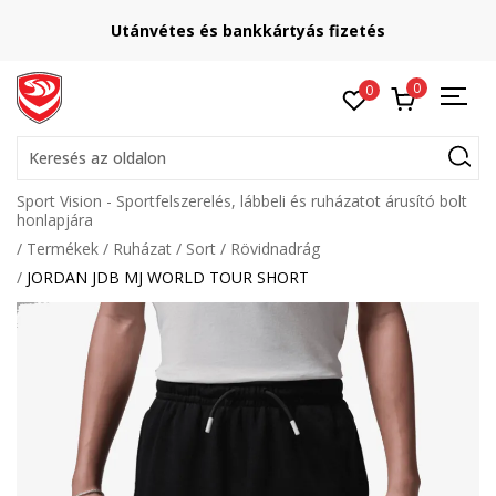
Utánvétes és bankkártyás fizetés
0
0
Keresés az oldalon
Sport Vision - Sportfelszerelés, lábbeli és ruházatot árusító bolt
honlapjára
Termékek
Ruházat
Sort
Rövidnadrág
JORDAN JDB MJ WORLD TOUR SHORT