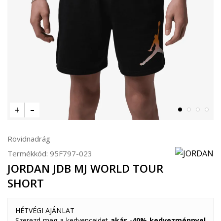
Rövidnadrág
Termékkód:
95F797-023
JORDAN JDB MJ WORLD TOUR
SHORT
HÉTVÉGI AJÁNLAT
Szerezd meg a kedvenceidet
akár -40% kedvezménnyel