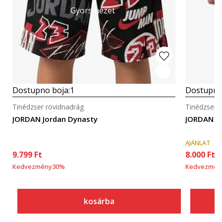
Gyors nézet
Dostupno boja:
1
Dostupno
Tinédzser rövidnadrág
Tinédzser 
JORDAN Jordan Dynasty
JORDAN J
AJÁNLAT
9.799
Ft
8.000
Ft
Kedvezmény
30
%
Kedvezmén
kosárba