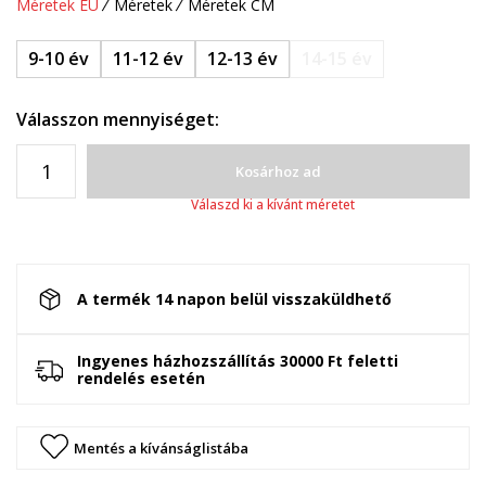
Méretek EU
Méretek
Méretek CM
9-10 év
11-12 év
12-13 év
14-15 év
Válasszon mennyiséget:
Kosárhoz ad
Válaszd ki a kívánt méretet
A termék 14 napon belül visszaküldhető
Ingyenes házhozszállítás 30000 Ft feletti
rendelés esetén
Mentés a kívánságlistába