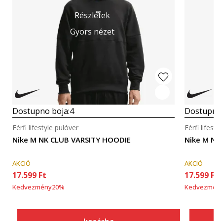
Részletek
Gyors nézet
Dostupno boja:
4
Dostupno
Férfi lifestyle pulóver
Férfi lifest
Nike M NK CLUB VARSITY HOODIE
Nike M N
AKCIÓ
AKCIÓ
17.599
Ft
17.599
Ft
Kedvezmény
20
%
Kedvezmén