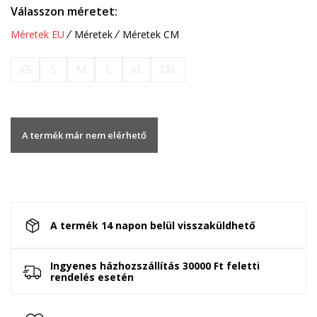
Válasszon méretet:
Méretek EU
Méretek
Méretek CM
XS
S
M
L
XL
2XL
A termék már nem elérhető
A termék 14 napon belül visszaküldhető
Ingyenes házhozszállítás 30000 Ft feletti
rendelés esetén