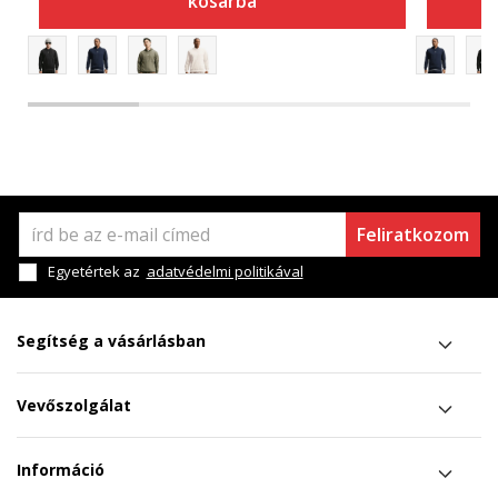
kosárba
Feliratkozom
Egyetértek az
adatvédelmi politikával
Segítség a vásárlásban
Vevőszolgálat
Információ