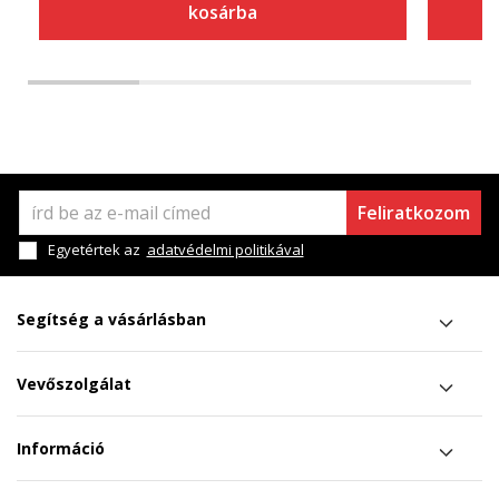
kosárba
Feliratkozom
Egyetértek az
adatvédelmi politikával
Segítség a vásárlásban
Vevőszolgálat
Információ