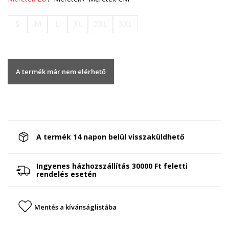
S
M
L
XL
2XL
3XL
A termék már nem elérhető
A termék 14 napon belül visszaküldhető
Ingyenes házhozszállítás 30000 Ft feletti
rendelés esetén
Mentés a kívánságlistába