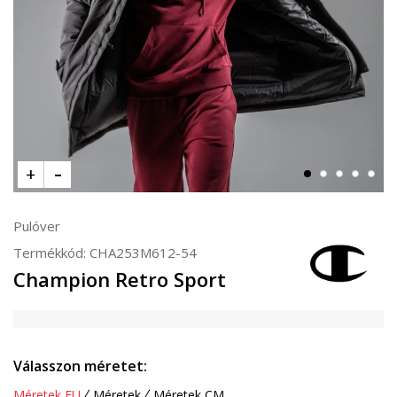
Pulóver
Termékkód:
CHA253M612-54
Champion Retro Sport
Válasszon méretet:
Méretek EU
Méretek
Méretek CM