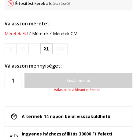
Értesítést kérek a leárazásról
Válasszon méretet:
Méretek EU
Méretek
Méretek CM
S
M
L
XL
2XL
Válasszon mennyiséget:
Kosárhoz ad
Válaszd ki a kívánt méretet
A termék 14 napon belül visszaküldhető
Ingyenes házhozszállítás 30000 Ft feletti