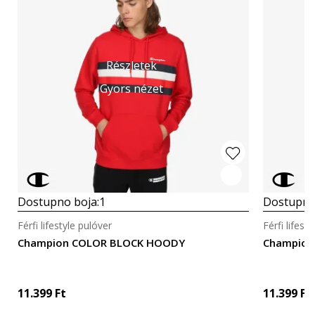
Részletek
Gyors nézet
Dostupno boja:
1
Dostupno
Férfi lifestyle pulóver
Férfi lifest
Champion COLOR BLOCK HOODY
Champion
11.399
Ft
11.399
Ft