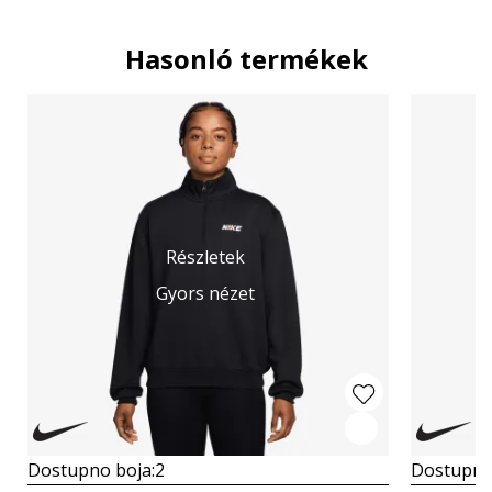
Hasonló termékek
Részletek
Gyors nézet
Dostupno boja:
2
Dostupno