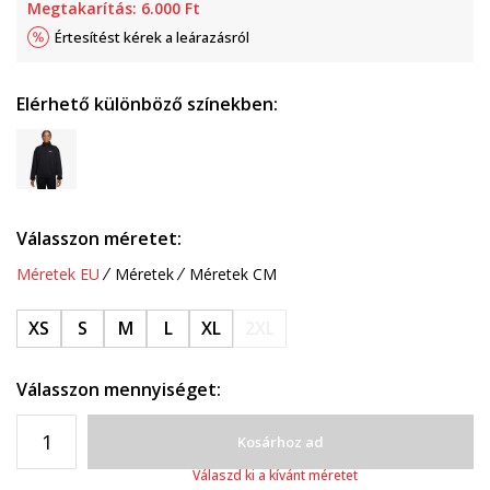
Megtakarítás:
6.000
Ft
Értesítést kérek a leárazásról
Elérhető különböző színekben:
Válasszon méretet:
Méretek EU
Méretek
Méretek CM
XS
S
M
L
XL
2XL
Válasszon mennyiséget:
Kosárhoz ad
Válaszd ki a kívánt méretet