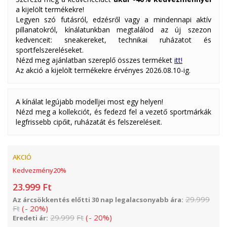
a kijelölt termékekre!
Legyen szó futásról, edzésről vagy a mindennapi aktív
pillanatokról, kínálatunkban megtalálod az új szezon
kedvenceit: sneakereket, technikai ruházatot és
sportfelszereléseket.
Nézd meg ajánlatban szereplő összes terméket
itt!
Az akció a kijelölt termékekre érvényes 2026.08.10-ig.
A kínálat legújabb modelljei most egy helyen!
Nézd meg a kollekciót, és fedezd fel a vezető sportmárkák
legfrissebb cipőit, ruházatát és felszereléseit.
AKCIÓ
Kedvezmény
20
%
23.999
Ft
29.999
Az árcsökkentés előtti 30 nap legalacsonyabb ára:
Ft
(
-
20
%
)
29.999
Ft
(
-
20
%
)
Eredeti ár: