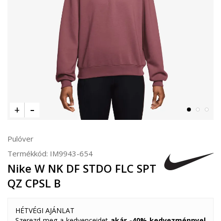
Pulóver
Termékkód:
IM9943-654
Nike W NK DF STDO FLC SPT
QZ CPSL B
HÉTVÉGI AJÁNLAT
Szerezd meg a kedvenceidet
akár -40% kedvezménnyel