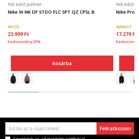
Női edző pulóver
Női edző p
Nike W NK DF STDO FLC SPT QZ CPSL B
Nike Pro
AKCIÓ
AJÁNLAT
23.999
Ft
17.279
Ft
Kedvezmény
20
%
Kedvezmén
kosárba
Feliratkozom
Egyetértek az
adatvédelmi politikával