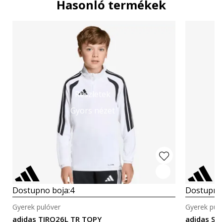
Hasonló termékek
Részletek
Gyors nézet
Dostupno boja:
4
Dostupno
Gyerek pulóver
Gyerek pul
adidas TIRO26L TR TOPY
adidas SQ