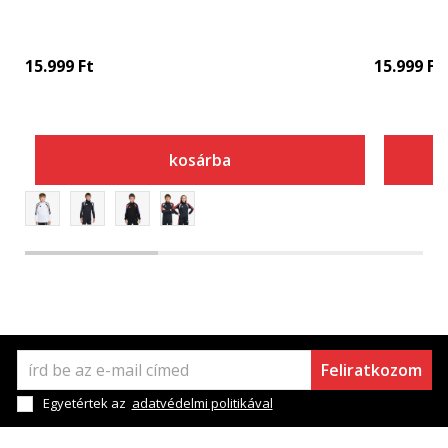
15.999
Ft
15.999
Ft
kosárba
Feliratkozom
Egyetértek az
adatvédelmi politikával