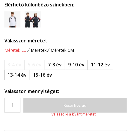
Elérhető különböző színekben:
Válasszon méretet:
Méretek EU
Méretek
Méretek CM
3-4 év
5-6 év
7-8 év
9-10 év
11-12 év
13-14 év
15-16 év
Válasszon mennyiséget:
Kosárhoz ad
Válaszd ki a kívánt méretet