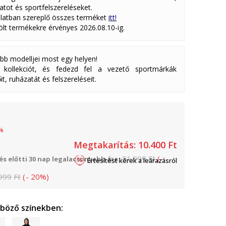
atot és sportfelszereléseket.
latban szereplő összes terméket
itt!
lölt termékekre érvényes 2026.08.10-ig.
abb modelljei most egy helyen!
ollekciót, és fedezd fel a vezető sportmárkák
it, ruházatát és felszereléseit.
%
Megtakarítás:
10.400
Ft
51.999
Ft
(
-
s előtti 30 nap legalacsonyabb ára:
Értesítést kérek a leárazásról
999
Ft
(
-
20
%
)
nböző színekben: