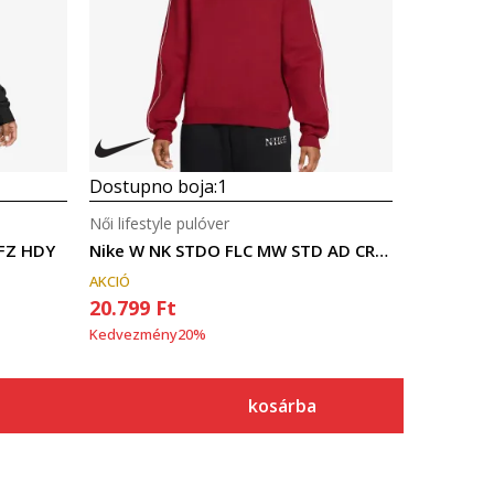
Dostupno boja:
1
Női lifestyle pulóver
 FZ HDY
Nike W NK STDO FLC MW STD AD CREW
AKCIÓ
20.799
Ft
Kedvezmény
20
%
kosárba