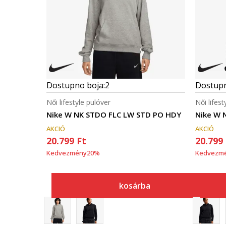
Dostupno boja:
2
Dostupn
Női lifestyle pulóver
Női lifest
Nike W NK STDO FLC LW STD PO HDY
Nike W 
AKCIÓ
AKCIÓ
20.799
Ft
20.799
Kedvezmény
20
%
Kedvezm
kosárba