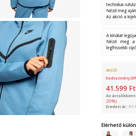
technikai ruház
Nézd meg aján
Az akció a kije
A kínálat legúj
Nézd meg a k
legfrissebb cipő
AKCIÓ
Kedvezmény
20
41.599
Ft
Az árcsökkenté
20
%
)
51.
Eredeti ár:
Elérhető külö