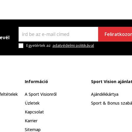
Feliratkozo
levél
Egyetértek az
adatvédelmi politikával
Információ
Sport Vision ajánla
feltételek
A Sport Visionről
Ajándékkártya
Üzletek
Sport & Bonus szabá
Kapcsolat
Karrier
Sitemap