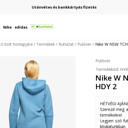
Utánvétes és bankkártyás fizetés
k
Nike
adidas
ító bolt honlapjára
Termékek
Ruházat
Pulóver
Nike W NSW TCH
Pulóver
Termékkód:
HV6
Nike W 
HDY 2
HÉTVÉGI AJÁN
Szerezd meg a
termékekre!
Legyen szó fut
kínálatunkban