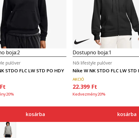
o boja:
2
Dostupno boja:
1
yle pulóver
Női lifestyle pulóver
NK STDO FLC LW STD PO HDY
Nike W NK STDO FLC LW STD
AKCIÓ
Ft
22.399
Ft
ény
20
%
Kedvezmény
20
%
kosárba
kosárba