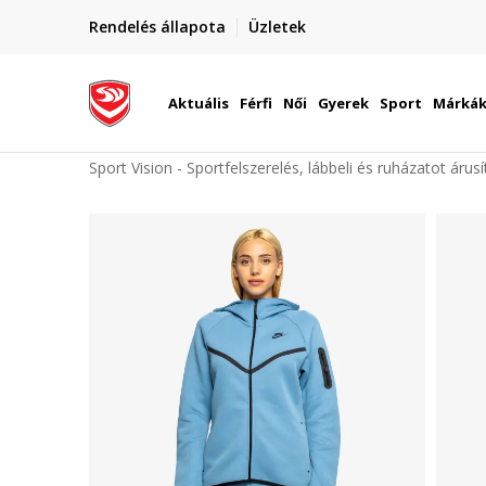
elünkre!
Rendelés állapota
Üzletek
Szállítás Magyarország területén
óinknak
Aktuális
Férfi
Női
Gyerek
Sport
Márká
Sport Vision - Sportfelszerelés, lábbeli és ruházatot árus