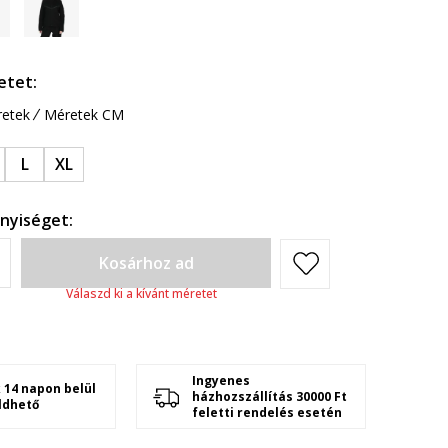
etet:
etek
Méretek CM
L
XL
nyiséget:
Kosárhoz ad
Válaszd ki a kívánt méretet
Ingyenes
 14 napon belül
házhozszállítás 30000 Ft
ldhető
feletti rendelés esetén