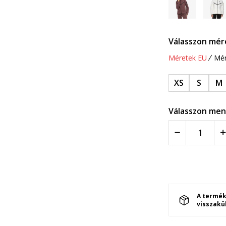
Válasszon mér
Méretek EU
Mér
XS
S
M
Válasszon men
A termék
visszakü