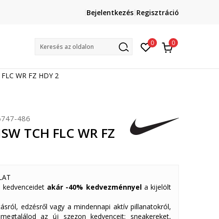
Lépj velünk kapcsolatba
Bejelentkezés
Regisztráció
online@sport-vision.hu
Mun
0
0
Keresés az oldalon
 FLC WR FZ HDY 2
747-486
NSW TCH FLC WR FZ
LAT
 kedvenceidet
akár -40% kedvezménnyel
a kijelölt
ásról, edzésről vagy a mindennapi aktív pillanatokról,
 megtalálod az új szezon kedvenceit: sneakereket,