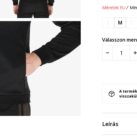
Méretek EU
Mér
S
M
L
Válasszon men
A termék
visszakü
Leírás