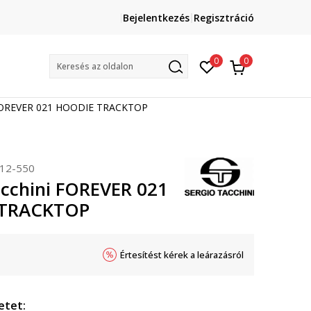
Lépj velünk kapcsolatba
Bejelentkezés
Regisztráció
online@sport-vision.hu
Mun
0
0
Keresés az oldalon
 FOREVER 021 HOODIE TRACKTOP
12-550
acchini FOREVER 021
TRACKTOP
Értesítést kérek a leárazásról
etet: