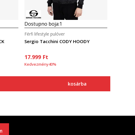
Dostupno boja:
1
Férfi lifestyle pulóver
CK
Sergio Tacchini CODY HOODY
17.999
Ft
Kedvezmény
40
%
kosárba
m