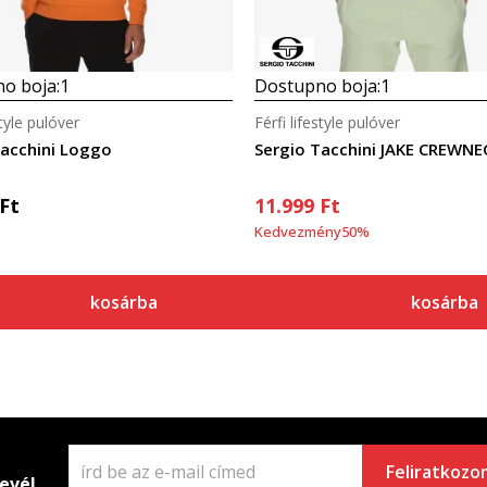
o boja:
1
Dostupno boja:
1
style pulóver
Férfi lifestyle pulóver
Tacchini Loggo
Sergio Tacchini JAKE CREWNE
Ft
11.999
Ft
Kedvezmény
50
%
kosárba
kosárba
Feliratkozo
levél