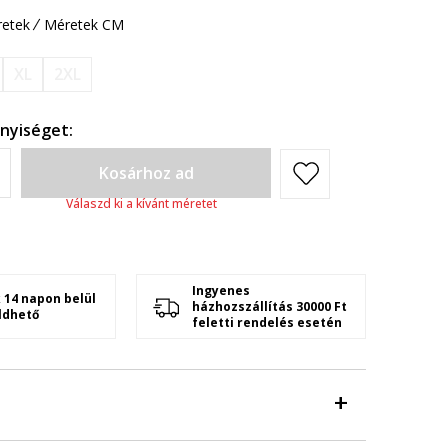
etek
Méretek CM
XL
2XL
nyiséget:
Kosárhoz ad
Válaszd ki a kívánt méretet
Ingyenes
 14 napon belül
házhozszállítás 30000 Ft
ldhető
feletti rendelés esetén