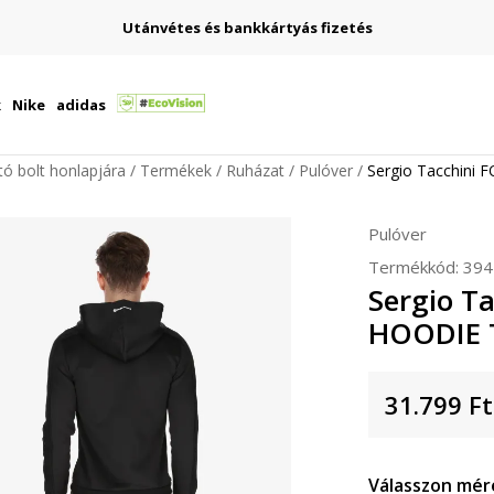
Utánvétes és bankkártyás fizetés
k
Nike
adidas
ító bolt honlapjára
Termékek
Ruházat
Pulóver
Sergio Tacchini
Pulóver
Termékkód:
394
Sergio T
HOODIE 
31.799
Ft
Válasszon mér