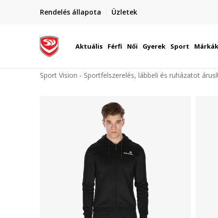
elünkre!
Rendelés állapota
Üzletek
Szállítás Magyarország területén
óinknak
Aktuális
Férfi
Női
Gyerek
Sport
Márká
Sport Vision - Sportfelszerelés, lábbeli és ruházatot árus