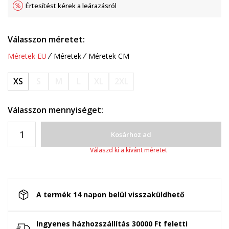
Értesítést kérek a leárazásról
Válasszon méretet:
Méretek EU
Méretek
Méretek CM
XS
S
M
L
XL
2XL
Válasszon mennyiséget:
Kosárhoz ad
Válaszd ki a kívánt méretet
A termék 14 napon belül visszaküldhető
Ingyenes házhozszállítás 30000 Ft feletti