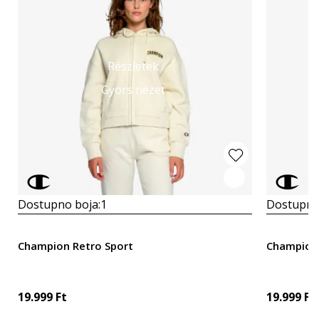
Részletek
Gyors nézet
Dostupno boja:
1
Dostupno
Champion Retro Sport
Champion 
19.999
Ft
19.999
Ft